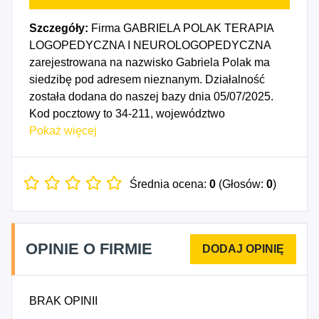
Szczegóły:
Firma GABRIELA POLAK TERAPIA
LOGOPEDYCZNA I NEUROLOGOPEDYCZNA
zarejestrowana na nazwisko Gabriela Polak ma
siedzibę pod adresem nieznanym. Działalność
została dodana do naszej bazy dnia 05/07/2025.
Kod pocztowy to 34-211, województwo
MAŁOPOLSKIE, powiat suski. Numer Identyfikacji
Pokaż więcej
Podatkowej NIP to 6751815651, a numer
identyfikacyjny REGON dla firmy GABRIELA
POLAK TERAPIA LOGOPEDYCZNA I
Średnia ocena:
0
(Głosów:
0
)
NEUROLOGOPEDYCZNA to 542115002. Data
rozpoczęcia działalności gospodarczej przypada
na dzień 02/07/2025. Wybrane kody PKD to: 8552Z
OPINIE O FIRMIE
- Pozaszkolne formy edukacji artystycznej, 8699C -
Działalność logopedyczna, 8699D - Działalność w
zakresie pozostałej opieki zdrowotnej.
BRAK OPINII