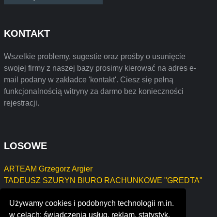
KONTAKT
Wszelkie problemy, sugestie oraz prośby o usunięcie
swojej firmy z naszej bazy prosimy kierować na adres e-
mail podany w zakładce 'kontakt'. Ciesz się pełną
funkcjonalnością witryny za darmo bez konieczności
rejestracji.
LOSOWE
ARTEAM Grzegorz Argier
TADEUSZ SZURYN BIURO RACHUNKOWE "GREDTA"
s.c.
Używamy cookies i podobnych technologii m.in.
"PATERA" WERONIKA WIERZCHOWSKA
w celach: świadczenia usług, reklam, statystyk.
assist informatica