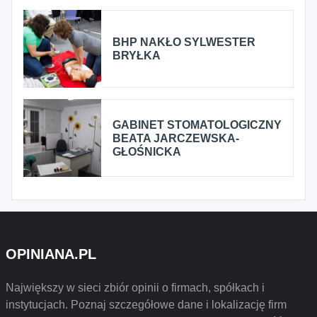
BHP NAKŁO SYLWESTER
BRYŁKA
GABINET STOMATOLOGICZNY
BEATA JARCZEWSKA-
GŁOŚNICKA
OPINIANA.PL
Największy w sieci zbiór opinii o firmach, spółkach i
instytucjach. Poznaj szczegółowe dane i lokalizację firm