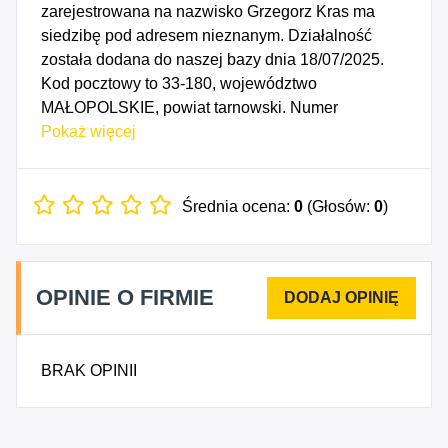
zarejestrowana na nazwisko Grzegorz Kras ma
siedzibę pod adresem nieznanym. Działalność
została dodana do naszej bazy dnia 18/07/2025.
Kod pocztowy to 33-180, województwo
MAŁOPOLSKIE, powiat tarnowski. Numer
Identyfikacji Podatkowej NIP to 8733093556, a
Pokaż więcej
numer identyfikacyjny REGON dla firmy
GRZEGORZ KRAS to 542231961. Data
rozpoczęcia działalności gospodarczej przypada
Średnia ocena:
0
(Głosów:
0
)
na dzień 14/07/2025. Wybrane kody PKD to: 2553Z
- Obróbka mechaniczna elementów metalowych.
OPINIE O FIRMIE
BRAK OPINII