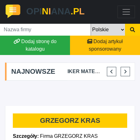
OPI
N
I
ANA
.P
L
Dodaj stronę do
Dodaj artykuł
katalogu
sponsorowany
NAJNOWSZE
FALKON PROJEKT OSKAR LIS
CIBORBUD PATRYK CIBORSKI
IKER MATEO LOZANO
HAIR STUDIO BETI BETTINA MLETZKO
GRZEGORZ KRAS
Szczegóły:
Firma GRZEGORZ KRAS