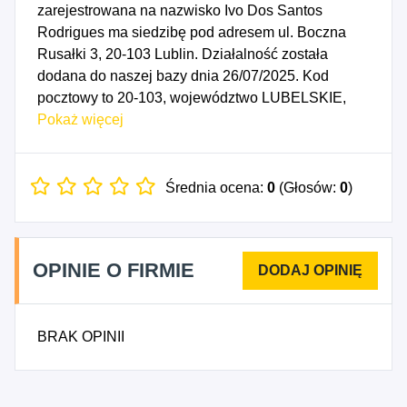
zarejestrowana na nazwisko Ivo Dos Santos
Rodrigues ma siedzibę pod adresem ul. Boczna
Rusałki 3, 20-103 Lublin. Działalność została
dodana do naszej bazy dnia 26/07/2025. Kod
pocztowy to 20-103, województwo LUBELSKIE,
powiat Lublin. Numer Identyfikacji Podatkowej NIP
Pokaż więcej
to 9462756234, a numer identyfikacyjny REGON
dla firmy Ivo Dos Santos Rodrigues Sport to
542288079. Data rozpoczęcia działalności
Średnia ocena:
0
(Głosów:
0
)
gospodarczej przypada na dzień 23/07/2025.
Wybrane kody PKD to: 9319Z - Pozostała
działalność związana ze sportem.
OPINIE O FIRMIE
BRAK OPINII