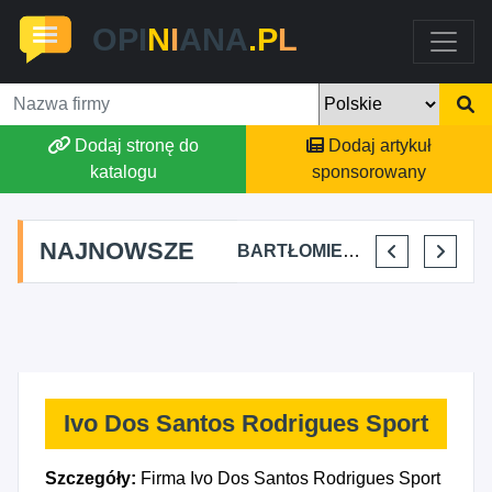
OPI
N
I
ANA
.P
L
Dodaj stronę do
Dodaj artykuł
katalogu
sponsorowany
NAJNOWSZE
SKYLINE POWER GROUP KACPER KONIEC
FJK-IT FILIP SZYMAŃSKI
BARTŁOMIEJ DYLIK CLOUDY AFFAIRS INTERNATIONAL
KRYSTIAN PISULA
Ivo Dos Santos Rodrigues Sport
Szczegóły:
Firma Ivo Dos Santos Rodrigues Sport