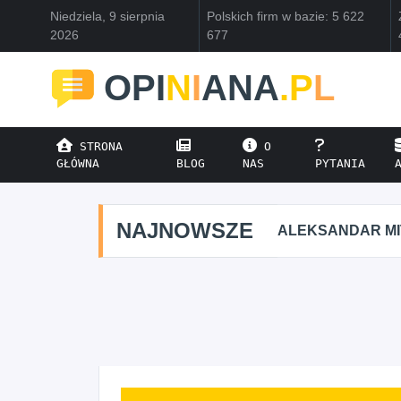
Niedziela, 9 sierpnia
Polskich firm w bazie: 5 622
2026
677
OPI
N
I
ANA
.P
L
STRONA
O
GŁÓWNA
BLOG
NAS
PYTANIA
NAJNOWSZE
ALEKSANDAR M