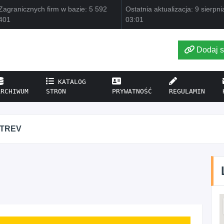
Zagranicznych firm w bazie: 5 592
Ostatnia aktualizacja: 9 sierpn
401
03:01
Dodaj s
KATALOG
ARCHIWUM
STRON
PRYWATNOŚĆ
REGULAMIN
ITREV