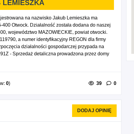
 LEMIESZKA
estrowana na nazwisko Jakub Lemieszka ma
5-400 Otwock. Działalność została dodana do naszej
-400, województwo MAZOWIECKIE, powiat otwocki.
2119790, a numer identyfikacyjny REGON dla firmy
oczęcia działalności gospodarczej przypada na
791Z - Sprzedaż detaliczna prowadzona przez domy
ów:
0
)
39
0