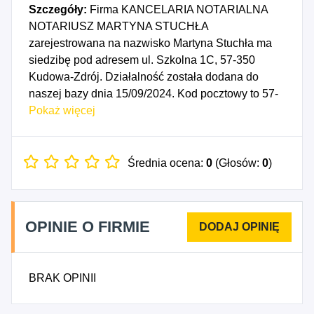
Szczegóły:
Firma KANCELARIA NOTARIALNA
NOTARIUSZ MARTYNA STUCHŁA
zarejestrowana na nazwisko Martyna Stuchła ma
siedzibę pod adresem ul. Szkolna 1C, 57-350
Kudowa-Zdrój. Działalność została dodana do
naszej bazy dnia 15/09/2024. Kod pocztowy to 57-
350, województwo DOLNOŚLĄSKIE, powiat
Pokaż więcej
kłodzki. Numer Identyfikacji Podatkowej NIP to
8831880657, a numer identyfikacyjny REGON dla
firmy KANCELARIA NOTARIALNA NOTARIUSZ
Średnia ocena:
0
(Głosów:
0
)
MARTYNA STUCHŁA to 529632874. Data
rozpoczęcia działalności gospodarczej przypada
na dzień 12/09/2024. Wybrane kody PKD to: 6910Z
OPINIE O FIRMIE
- Działalność prawnicza.
BRAK OPINII