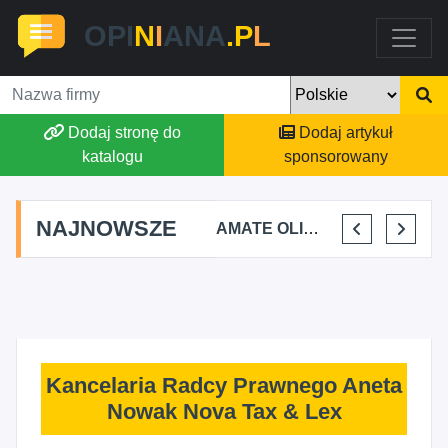
OPI
N
I
ANA
.P
L
Dodaj stronę do
Dodaj artykuł
katalogu
sponsorowany
NAJNOWSZE
TOMASZ BURY PRYWATNA PRAKTYKA FIZJOTERAPII
ALEKSANDRA BAKA
AMATE OLIWIA KIRKIEWICZ
KAJU BUS JUSTYNA JASTRZĘBSKA
Kancelaria Radcy Prawnego Aneta
Nowak Nova Tax & Lex