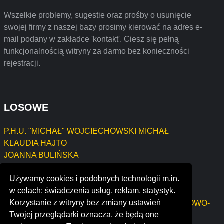
Wszelkie problemy, sugestie oraz prośby o usunięcie
swojej firmy z naszej bazy prosimy kierować na adres e-
mail podany w zakładce 'kontakt'. Ciesz się pełną
funkcjonalnością witryny za darmo bez konieczności
rejestracji.
LOSOWE
P.H.U. "MICHAŁ" WOJCIECHOWSKI MICHAŁ
KLAUDIA HAJTO
JOANNA BULIŃSKA
GABINET STOMATOLOGICZNY AGNIESZKA
Używamy cookies i podobnych technologii m.in.
MROZIEWSKA
w celach: świadczenia usług, reklam, statystyk.
PPH "VENA" eksport-import Mariusz Kluźniak
Korzystanie z witryny bez zmiany ustawień
Tadeusz Piasecki FIRMA PRODUKCYJNO-USŁUGOWO-
Twojej przeglądarki oznacza, że będą one
HANDLOWA " P A T "