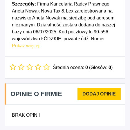
Szczegóły:
Firma Kancelaria Radcy Prawnego
Aneta Nowak Nova Tax & Lex zarejestrowana na
nazwisko Aneta Nowak ma siedzibę pod adresem
nieznanym. Działalność została dodana do naszej
bazy dnia 06/07/2025. Kod pocztowy to 90-556,
województwo ŁÓDZKIE, powiat Łódź. Numer
Identyfikacji Podatkowej NIP to 7282535312, a
Pokaż więcej
numer identyfikacyjny REGON dla firmy Kancelaria
Radcy Prawnego Aneta Nowak Nova Tax & Lex to
542122841. Data rozpoczęcia działalności
Średnia ocena:
0
(Głosów:
0
)
gospodarczej przypada na dzień 03/07/2025.
Wybrane kody PKD to: 6910Z - Działalność
prawnicza, 6920B - Doradztwo podatkowe.
OPINIE O FIRMIE
BRAK OPINII