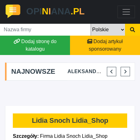
OPI
N
I
ANA
.P
L
Dodaj stronę do
Dodaj artykuł
katalogu
sponsorowany
NAJNOWSZE
STAJNIA TERAPEUTYCZNA CHRUŚNIAK ADRIANA SOJKA
AGSON AGNIESZKA SUCHWAŁKO
ALEKSANDAR MITREV
PRZEM-KO PRZEMYSŁAW KOWALSKI
Lidia Snoch Lidia_Shop
Szczegóły:
Firma Lidia Snoch Lidia_Shop