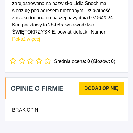
zarejestrowana na nazwisko Lidia Snoch ma
siedzibę pod adresem nieznanym. Działalność
została dodana do naszej bazy dnia 07/06/2024.
Kod pocztowy to 26-085, województwo
ŚWIĘTOKRZYSKIE, powiat kielecki. Numer
Identyfikacji Podatkowej NIP to 9591351373, a
Pokaż więcej
numer identyfikacyjny REGON dla firmy Lidia
Snoch Lidia_Shop to 260373403. Data rozpoczęcia
działalności gospodarczej przypada na dzień
Średnia ocena:
0
(Głosów:
0
)
04/06/2024. Wybrane kody PKD to: 4791Z -
Sprzedaż detaliczna prowadzona przez domy
sprzedaży wysyłkowej lub Internet.
OPINIE O FIRMIE
BRAK OPINII