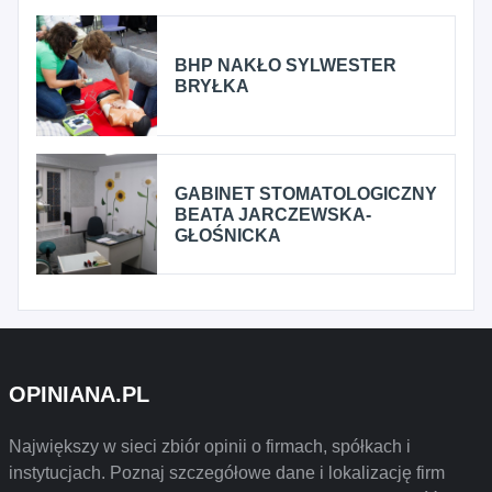
BHP NAKŁO SYLWESTER
BRYŁKA
GABINET STOMATOLOGICZNY
BEATA JARCZEWSKA-
GŁOŚNICKA
OPINIANA.PL
Największy w sieci zbiór opinii o firmach, spółkach i
instytucjach. Poznaj szczegółowe dane i lokalizację firm