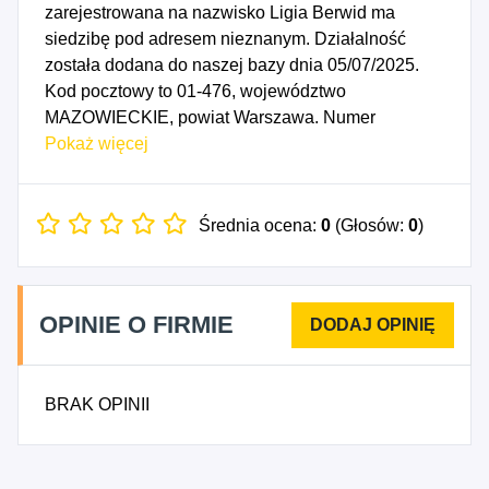
zarejestrowana na nazwisko Ligia Berwid ma
siedzibę pod adresem nieznanym. Działalność
została dodana do naszej bazy dnia 05/07/2025.
Kod pocztowy to 01-476, województwo
MAZOWIECKIE, powiat Warszawa. Numer
Identyfikacji Podatkowej NIP to 5223338678, a
Pokaż więcej
numer identyfikacyjny REGON dla firmy Ligia
Berwid Works to 542051377. Data rozpoczęcia
działalności gospodarczej przypada na dzień
Średnia ocena:
0
(Głosów:
0
)
02/07/2025. Wybrane kody PKD to: 7311Z -
Działalność agencji reklamowych, 7330B -
Działalność pozostała w zakresie public relations i
OPINIE O FIRMIE
komunikacji, 8230Z - Działalność związana z
organizacją targów, wystaw i kongresów.
BRAK OPINII