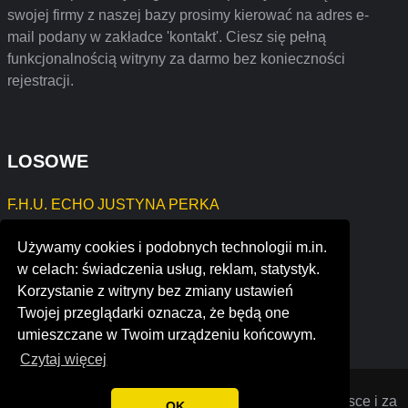
swojej firmy z naszej bazy prosimy kierować na adres e-
mail podany w zakładce 'kontakt'. Ciesz się pełną
funkcjonalnością witryny za darmo bez konieczności
rejestracji.
LOSOWE
F.H.U. ECHO JUSTYNA PERKA
HILOW SYSTEMS Krzysztof Długosz
Używamy cookies i podobnych technologii m.in.
Monte Capri Seweryn Fabijaniak
w celach: świadczenia usług, reklam, statystyk.
Elżbieta Dallemura - Psychoterapia
Korzystanie z witryny bez zmiany ustawień
aerocondor
Twojej przeglądarki oznacza, że będą one
jfd packaging
umieszczane w Twoim urządzeniu końcowym.
Czytaj więcej
Opiniana
© 2022 Opinie o firmach założonych w Polsce i za
OK