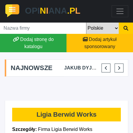
OPI
N
I
ANA
.P
L
Dodaj stronę do
Dodaj artykuł
katalogu
sponsorowany
NAJNOWSZE
MARTYNA KUPIDURA KIKI
MARTA BRACHA
JAKUB DYJAKIEWICZ POLISH LODA
ELENA MAKARCHIK
Ligia Berwid Works
Szczegóły:
Firma Ligia Berwid Works