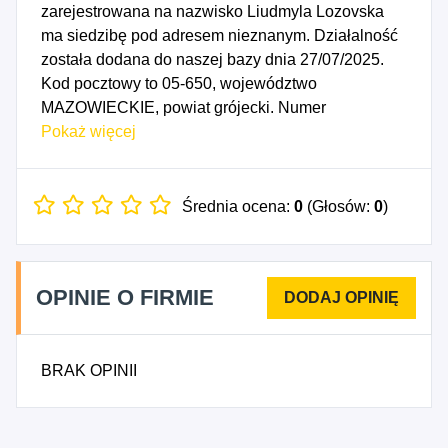
zarejestrowana na nazwisko Liudmyla Lozovska
ma siedzibę pod adresem nieznanym. Działalność
została dodana do naszej bazy dnia 27/07/2025.
Kod pocztowy to 05-650, województwo
MAZOWIECKIE, powiat grójecki. Numer
Identyfikacji Podatkowej NIP to 7972092950, a
Pokaż więcej
numer identyfikacyjny REGON dla firmy Liudmyla
Lozovska to 542279867. Data rozpoczęcia
działalności gospodarczej przypada na dzień
Średnia ocena:
0
(Głosów:
0
)
24/07/2025. Wybrane kody PKD to: 4751Z -
Sprzedaż detaliczna wyrobów tekstylnych
prowadzona w wyspecjalizowanych sklepach,
OPINIE O FIRMIE
4771Z - Sprzedaż detaliczna odzieży prowadzona
w wyspecjalizowanych sklepach.
BRAK OPINII