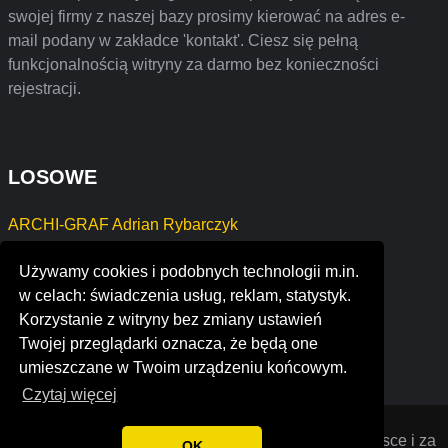
swojej firmy z naszej bazy prosimy kierować na adres e-
mail podany w zakładce 'kontakt'. Ciesz się pełną
funkcjonalnością witryny za darmo bez konieczności
rejestracji.
LOSOWE
ARCHI-GRAF Adrian Rybarczyk
crisilience ltd
Używamy cookies i podobnych technologii m.in.
shamrock carpet care
w celach: świadczenia usług, reklam, statystyk.
es collection
Korzystanie z witryny bez zmiany ustawień
turetos tecnologia
Twojej przeglądarki oznacza, że będą one
joe kohl studio
umieszczane w Twoim urządzeniu końcowym.
Czytaj więcej
Opiniana
© 2022 Opinie o firmach założonych w Polsce i za
OK