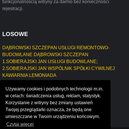
funkcjonalnością witryny za darmo bez konieczności
rejestracji.
LOSOWE
DĄBROWSKI SZCZEPAN USŁUGI REMONTOWO-
BUDOWLANE DĄBROWSKI SZCZEPAN
1.SOBIERAJSKI JAN USŁUGI BUDOWLANE;
2.SOBIERAJSKI JAN WSPÓLNIK SPÓŁKI CYWILNEJ
KAWIARNIA LEMONIADA
Urszula Szczurek
Używamy cookies i podobnych technologii m.in.
MILA Kamila Łodzińska
w celach: świadczenia usług, reklam, statystyk.
Psychoterapia Przemysław Stańczyk
Korzystanie z witryny bez zmiany ustawień
Przedsiębiorstwo-Handlowo-Usługowo-Produkcyjne
Twojej przeglądarki oznacza, że będą one
"Amica"Joanna Adach
umieszczane w Twoim urządzeniu końcowym.
Czytaj więcej