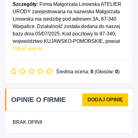
Szczegóły:
Firma Małgorzata Linowska ATELIER
URODY zarejestrowana na nazwisko Małgorzata
Linowska ma siedzibę pod adresem 3A, 87-340
Warpalice. Działalność została dodana do naszej
bazy dnia 05/07/2025. Kod pocztowy to 87-340,
województwo KUJAWSKO-POMORSKIE, powiat
brodnicki. Numer Identyfikacji Podatkowej NIP to
Pokaż więcej
5611332225, a numer identyfikacyjny REGON dla
firmy Małgorzata Linowska ATELIER URODY to
542084951. Data rozpoczęcia działalności
Średnia ocena:
0
(Głosów:
0
)
gospodarczej przypada na dzień 02/07/2025.
Wybrane kody PKD to: 6391Z - Działalność agencji
informacyjnych, 7311Z - Działalność agencji
OPINIE O FIRMIE
reklamowych, 7320Z - Badanie rynku i opinii
publicznej, 8551Z - Pozaszkolne formy edukacji
sportowej oraz zajęć sportowych i rekreacyjnych,
BRAK OPINII
4712Z - Pozostała sprzedaż detaliczna
niewyspecjalizowana, 9622Z - Działalność w
zakresie pielęgnacji urody i pozostała działalność