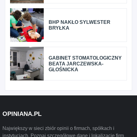
BHP NAKŁO SYLWESTER
BRYŁKA
GABINET STOMATOLOGICZNY
BEATA JARCZEWSKA-
GŁOŚNICKA
OPINIANA.PL
Największy w sieci zbiór opinii o firmach, spółkach i
instytucjach. Poznaj szczegółowe dane i lokalizację firm