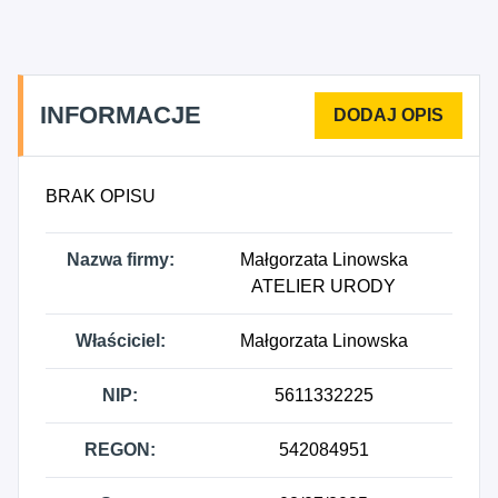
kosmetyczna, 9691Z - Działalność usługowa na
rzecz osób w miejscu zamieszkania.
INFORMACJE
BRAK OPISU
Nazwa firmy:
Małgorzata Linowska
ATELIER URODY
Właściciel:
Małgorzata Linowska
NIP:
5611332225
REGON:
542084951