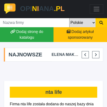
OPI
N
I
ANA
.P
L
Dodaj stronę do
Dodaj artykuł
katalogu
sponsorowany
NAJNOWSZE
MARTA BRACHA
JAKUB DYJAKIEWICZ POLISH LODA
ELENA MAKARCHIK
IGOR CHASNOITS ELBUD
nta life
Firma nta life została dodana do naszej bazy dnia