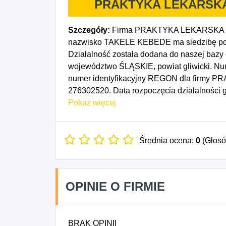
PRAKTYKA LEKARSKA
Szczegóły:
Firma PRAKTYKA LEKARSKA L
nazwisko TAKELE KEBEDE ma siedzibę pod 
Działalność została dodana do naszej bazy 
województwo ŚLĄSKIE, powiat gliwicki. Num
numer identyfikacyjny REGON dla firm
276302520. Data rozpoczęcia działalności 
kody PKD to: 8621Z - Praktyka lekarska ogól
Pokaż więcej
Średnia ocena:
0
(Głos
OPINIE O FIRMIE
BRAK OPINII