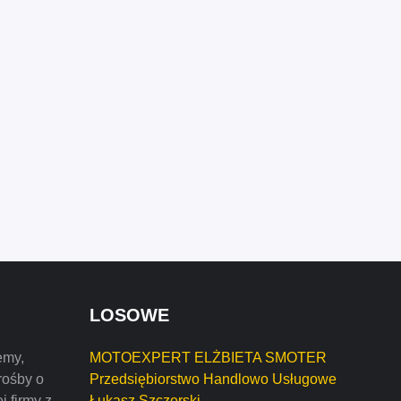
LOSOWE
emy,
MOTOEXPERT ELŻBIETA SMOTER
rośby o
Przedsiębiorstwo Handlowo Usługowe
j firmy z
Łukasz Szczerski