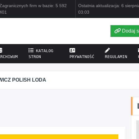
Zagranicznych firm w bazie: 5 592
Ostatnia aktualizacja: 6 sierpn
401
03:03
Dodaj s
KATALOG
ARCHIWUM
STRON
PRYWATNOŚĆ
REGULAMIN
WICZ POLISH LODA