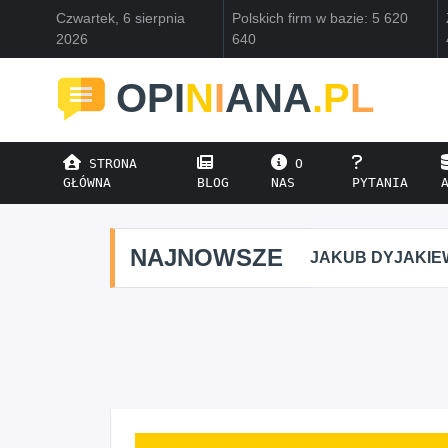
Czwartek, 6 sierpnia
Polskich firm w bazie: 5 620
2026
640
OPI
N
I
ANA
.P
L
STRONA
O
GŁÓWNA
BLOG
NAS
PYTANIA
NAJNOWSZE
JAKUB DYJAKIE