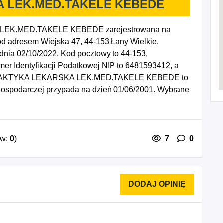
 LEK.MED.TAKELE KEBEDE
EK.MED.TAKELE KEBEDE zarejestrowana na
adresem Wiejska 47, 44-153 Łany Wielkie.
dnia 02/10/2022. Kod pocztowy to 44-153,
er Identyfikacji Podatkowej NIP to 6481593412, a
y PRAKTYKA LEKARSKA LEK.MED.TAKELE KEBEDE to
gospodarczej przypada na dzień 01/06/2001. Wybrane
na, 8622Z - Praktyka lekarska specjalistyczna.
ów:
0
)
7
0