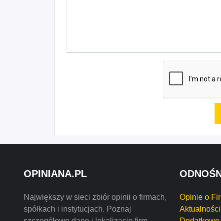
OPINIANA.PL
ODNOŚN
Największy w sieci zbiór opinii o firmach,
Opinie o Fi
spółkach i instytucjach. Poznaj
Aktualności
szczegółowe dane i lokalizację firm
Dodatkowe 