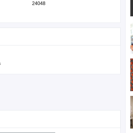
24048
a