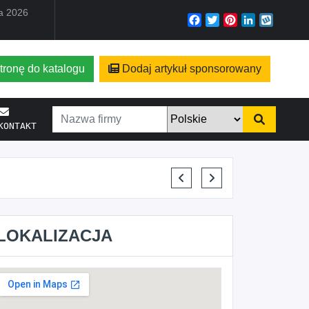
ia 2026
Facebook
Twitter
Pinterest
LinkedIn
Wyko
tronę do katalogu
Dodaj artykuł sponsorowany
KONTAKT
ELENA MAKARCHIK
LOKALIZACJA