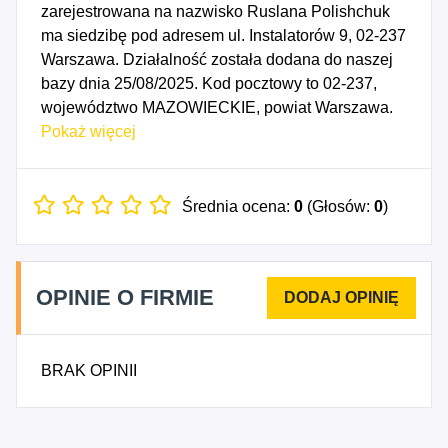
zarejestrowana na nazwisko Ruslana Polishchuk
ma siedzibę pod adresem ul. Instalatorów 9, 02-237
Warszawa. Działalność została dodana do naszej
bazy dnia 25/08/2025. Kod pocztowy to 02-237,
województwo MAZOWIECKIE, powiat Warszawa.
Numer Identyfikacji Podatkowej NIP to
Pokaż więcej
5223148601, a numer identyfikacyjny REGON dla
firmy RUSLANA POLISHCHUK to 542427227.
Data rozpoczęcia działalności gospodarczej
Średnia ocena:
0
(Głosów:
0
)
przypada na dzień 22/08/2025. Wybrane kody PKD
to: 4711Z - Sprzedaż detaliczna prowadzona w
niewyspecjalizowanych sklepach z przewagą
OPINIE O FIRMIE
żywności, napojów i wyrobów tytoniowych, 4721Z -
Sprzedaż detaliczna owoców i warzyw prowadzona
w wyspecjalizowanych sklepach, 4722Z - Sprzedaż
BRAK OPINII
detaliczna mięsa i wyrobów z mięsa prowadzona w
wyspecjalizowanych sklepach, 4723Z - Sprzedaż
detaliczna ryb, skorupiaków i mięczaków
prowadzona w wyspecjalizowanych sklepach,