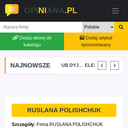
OPI
N
I
ANA
.P
L
Dodaj stronę do
Dodaj artykuł
katalogu
sponsorowany
NAJNOWSZE
MARTA BRACHA
JAKUB DYJAKIEWICZ POLISH LODA
ELENA MAKARCHIK
IGOR CHASNOITS ELBUD
RUSLANA POLISHCHUK
Szczegóły:
Firma RUSLANA POLISHCHUK