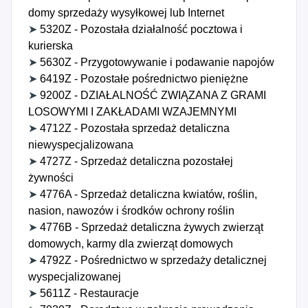
domy sprzedaży wysyłkowej lub Internet
➤
5320Z - Pozostała działalność pocztowa i
kurierska
➤
5630Z - Przygotowywanie i podawanie napojów
➤
6419Z - Pozostałe pośrednictwo pieniężne
➤
9200Z - DZIAŁALNOŚĆ ZWIĄZANA Z GRAMI
LOSOWYMI I ZAKŁADAMI WZAJEMNYMI
➤
4712Z - Pozostała sprzedaż detaliczna
niewyspecjalizowana
➤
4727Z - Sprzedaż detaliczna pozostałej
żywności
➤
4776A - Sprzedaż detaliczna kwiatów, roślin,
nasion, nawozów i środków ochrony roślin
➤
4776B - Sprzedaż detaliczna żywych zwierząt
domowych, karmy dla zwierząt domowych
➤
4792Z - Pośrednictwo w sprzedaży detalicznej
wyspecjalizowanej
➤
5611Z - Restauracje