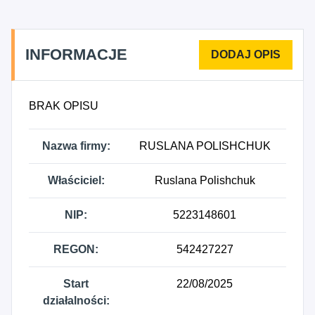
4724Z - Sprzedaż detaliczna pieczywa, ciast,
wyrobów ciastkarskich i cukierniczych prowadzona
w wyspecjalizowanych sklepach, 4725Z - Sprzedaż
INFORMACJE
detaliczna napojów alkoholowych i
bezalkoholowych prowadzona w
wyspecjalizowanych sklepach, 4726Z - Sprzedaż
BRAK OPISU
detaliczna wyrobów tytoniowych prowadzona w
wyspecjalizowanych sklepach, 4762Z - Sprzedaż
Nazwa firmy:
RUSLANA POLISHCHUK
detaliczna gazet i artykułów piśmiennych
prowadzona w wyspecjalizowanych sklepach,
Właściciel:
Ruslana Polishchuk
4764Z - Sprzedaż detaliczna sprzętu sportowego
prowadzona w wyspecjalizowanych sklepach,
NIP:
5223148601
4773Z - Sprzedaż detaliczna wyrobów
farmaceutycznych prowadzona w
REGON:
542427227
wyspecjalizowanych sklepach, 4775Z - Sprzedaż
detaliczna kosmetyków i artykułów toaletowych
prowadzona w wyspecjalizowanych sklepach,
Start
22/08/2025
4791Z - Sprzedaż detaliczna prowadzona przez
działalności: