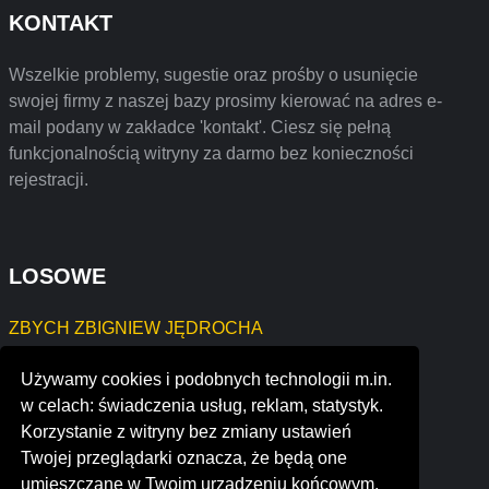
KONTAKT
Wszelkie problemy, sugestie oraz prośby o usunięcie
swojej firmy z naszej bazy prosimy kierować na adres e-
mail podany w zakładce 'kontakt'. Ciesz się pełną
funkcjonalnością witryny za darmo bez konieczności
rejestracji.
LOSOWE
ZBYCH ZBIGNIEW JĘDROCHA
KAZIMIERZ WIERSZYŁOWSKI
Używamy cookies i podobnych technologii m.in.
CZUB-BUD Jakub Czubala Usługi Budowlane
w celach: świadczenia usług, reklam, statystyk.
casey and company llc cpa's
Korzystanie z witryny bez zmiany ustawień
go-mo-co
Twojej przeglądarki oznacza, że będą one
gingerhead
umieszczane w Twoim urządzeniu końcowym.