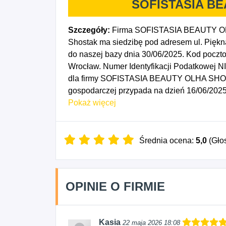
SOFISTASIA B
Szczegóły:
Firma SOFISTASIA BEAUTY OL
Shostak ma siedzibę pod adresem ul. Piękn
do naszej bazy dnia 30/06/2025. Kod poc
Wrocław. Numer Identyfikacji Podatkowej 
dla firmy SOFISTASIA BEAUTY OLHA SHOST
gospodarczej przypada na dzień 16/06/2025
biżuterii i wyrobów podobnych, 4712Z - Poz
Pokaż więcej
8559D - Pozostałe pozaszkolne formy edukac
Działalność w zakresie pielęgnacji urody i 
Działalność spa, saun i łaźni parowych.
Średnia ocena:
5,0
(Gło
OPINIE O FIRMIE
Kasia
22 maja 2026 18:08