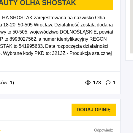
EAUTY OLHA SHOSTAK
HA SHOSTAK zarejestrowana na nazwisko Olha
a 18-20, 50-505 Wrocław. Działalność została dodana
ztowy to 50-505, województwo DOLNOŚLĄSKIE, powiat
NIP to 8993027562, a numer identyfikacyjny REGON
AK to 541995633. Data rozpoczęcia działalności
. Wybrane kody PKD to: 3213Z - Produkcja sztucznej
ostała sprzedaż detaliczna niewyspecjalizowana,
ji, gdzie indziej niesklasyfikowane, 9622Z -
pozostała działalność kosmetyczna, 9623Z -
sów:
1
)
173
1
Odpowiedz