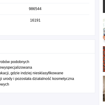
986544
16191
wyrobów podobnych
iewyspecjalizowana
acji, gdzie indziej niesklasyfikowane
ji urody i pozostała działalność kosmetyczna
rowych