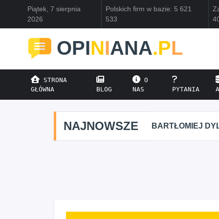
Piątek, 7 sierpnia
Polskich firm w bazie: 5 621
Za
2026
533
4
OPI
N
I
ANA
.P
L
STRONA
O
GŁÓWNA
BLOG
NAS
PYTANIA
NAJNOWSZE
BARTŁOMIEJ DYL