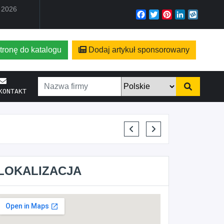
a 2026
Facebook
Twitter
Pinterest
LinkedIn
Wyko
tronę do katalogu
Dodaj artykuł sponsorowany
KONTAKT
KRYSTIAN PISULA
LOKALIZACJA