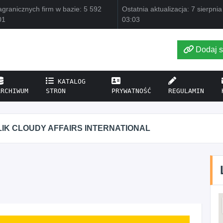
granicznych firm w bazie: 5 592
Ostatnia aktualizacja: 7 sierpni
01
03:03
Dodaj s
KATALOG
ARCHIWUM
STRON
PRYWATNOŚĆ
REGULAMIN
IK CLOUDY AFFAIRS INTERNATIONAL