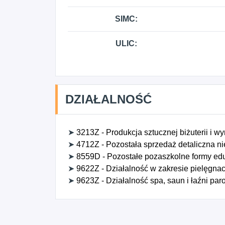
SIMC:
ULIC:
DZIAŁALNOŚĆ
➤
3213Z - Produkcja sztucznej biżuterii i 
➤
4712Z - Pozostała sprzedaż detaliczna n
➤
8559D - Pozostałe pozaszkolne formy eduk
➤
9622Z - Działalność w zakresie pielęgnac
➤
9623Z - Działalność spa, saun i łaźni pa