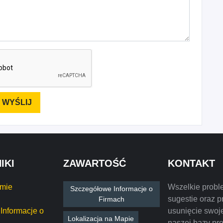
IKI
ZAWARTOŚĆ
KONTAKT
rmie
Wszelkie probl
Szczegółowe Informacje o
sugestie oraz p
Firmach
Informacje o
usunięcie swoje
Lokalizacja na Mapie
naszej bazy pr