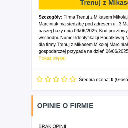
Trenuj z Mikas
Szczegóły:
Firma Trenuj z Mikasem Mikołaj
Marciniak ma siedzibę pod adresem ul. 3 Ma
naszej bazy dnia 09/06/2025. Kod pocztowy
wschodni. Numer Identyfikacji Podatkowej
dla firmy Trenuj z Mikasem Mikołaj Marcinia
gospodarczej przypada na dzień 06/06/2025
obiektów służących poprawie kondycji fizycz
Pokaż więcej
Średnia ocena:
0
(Głos
OPINIE O FIRMIE
BRAK OPINII