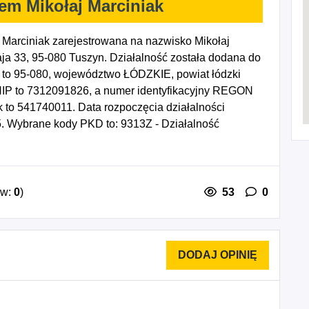
em Mikołaj Marciniak
 Marciniak zarejestrowana na nazwisko Mikołaj
ja 33, 95-080 Tuszyn. Działalność została dodana do
 to 95-080, województwo ŁÓDZKIE, powiat łódzki
 NIP to 7312091826, a numer identyfikacyjny REGON
k to 541740011. Data rozpoczęcia działalności
. Wybrane kody PKD to: 9313Z - Działalność
nej.
ów:
0
)
53
0