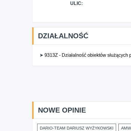
ULIC:
DZIAŁALNOŚĆ
➤
9313Z - Działalność obiektów służących p
NOWE OPINIE
DARIO-TEAM DARIUSZ WYŻYKOWSKI
AMWI