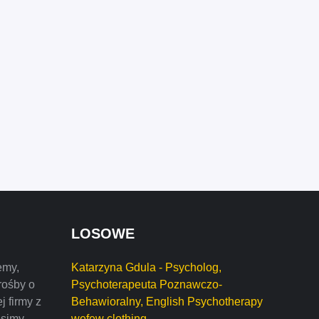
LOSOWE
emy,
Katarzyna Gdula - Psycholog,
rośby o
Psychoterapeuta Poznawczo-
j firmy z
Behawioralny, English Psychotherapy
osimy
wefew clothing