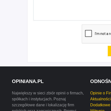
OPINIANA.PL
ODNOŚN
Największy w sieci zbiór opinii o firmach,
Opinie o Fi
spółkach i instytucjach. Poznaj
Aktualności
szczegółowe dane i lokalizację firm
Dodatkowe 
polskich oraz zagranicznych. Promuj
Witrynie