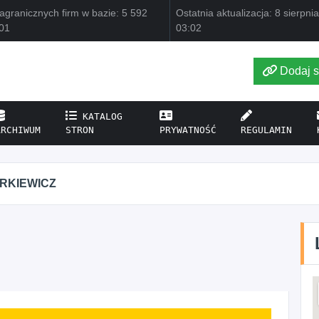
agranicznych firm w bazie: 5 592
Ostatnia aktualizacja: 8 sierpni
01
03:02
Dodaj s
KATALOG
ARCHIWUM
STRON
PRYWATNOŚĆ
REGULAMIN
IRKIEWICZ