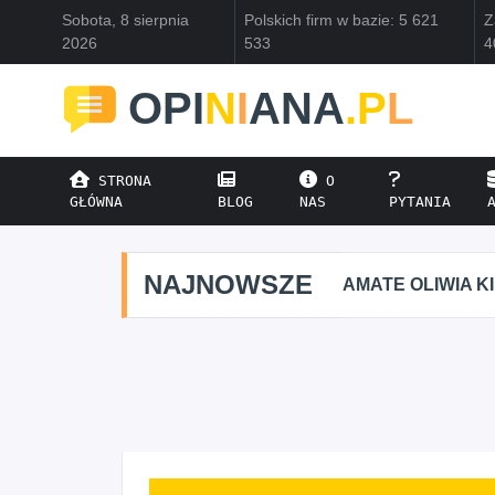
Sobota, 8 sierpnia
Polskich firm w bazie: 5 621
Z
2026
533
4
OPI
N
I
ANA
.P
L
STRONA
O
GŁÓWNA
BLOG
NAS
PYTANIA
NAJNOWSZE
AMATE OLIWIA K