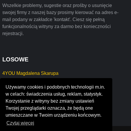
Wszelkie problemy, sugestie oraz prośby o usunięcie
swojej firmy z naszej bazy prosimy kierować na adres e-
mail podany w zakładce 'kontakt'. Ciesz się pełną
funkcjonalnością witryny za darmo bez konieczności
rejestracji.
LOSOWE
4YOU Magdalena Skarupa
cartegraph
Używamy cookies i podobnych technologii m.in.
spoons cafe
w celach: świadczenia usług, reklam, statystyk.
valmeon corporate finance
Korzystanie z witryny bez zmiany ustawień
hoppecke argentina
Twojej przeglądarki oznacza, że będą one
buxton police dept
umieszczane w Twoim urządzeniu końcowym.
Czytaj więcej