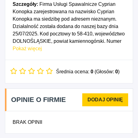
Szczegóły:
Firma Usługi Spawalnicze Cyprian
Konopka zarejestrowana na nazwisko Cyprian
Konopka ma siedzibę pod adresem nieznanym.
Działalność została dodana do naszej bazy dnia
25/07/2025. Kod pocztowy to 58-410, województwo
DOLNOŚLĄSKIE, powiat kamiennogórski. Numer
Identyfikacji Podatkowej NIP to 6141621569, a
Pokaż więcej
numer identyfikacyjny REGON dla firmy Usługi
Spawalnicze Cyprian Konopka to 542275438. Data
rozpoczęcia działalności gospodarczej przypada
Średnia ocena:
0
(Głosów:
0
)
na dzień 22/07/2025. Wybrane kody PKD to: 2553Z
- Obróbka mechaniczna elementów metalowych.
OPINIE O FIRMIE
BRAK OPINII