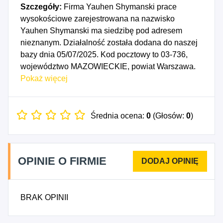
Szczegóły:
Firma Yauhen Shymanski prace
wysokościowe zarejestrowana na nazwisko
Yauhen Shymanski ma siedzibę pod adresem
nieznanym. Działalność została dodana do naszej
bazy dnia 05/07/2025. Kod pocztowy to 03-736,
województwo MAZOWIECKIE, powiat Warszawa.
Numer Identyfikacji Podatkowej NIP to
Pokaż więcej
1133170457, a numer identyfikacyjny REGON dla
firmy Yauhen Shymanski prace wysokościowe to
541971839. Data rozpoczęcia działalności
Średnia ocena:
0
(Głosów:
0
)
gospodarczej przypada na dzień 02/07/2025.
Wybrane kody PKD to: 4399Z - Pozostałe
specjalistyczne roboty budowlane, gdzie indziej
OPINIE O FIRMIE
niesklasyfikowane.
BRAK OPINII