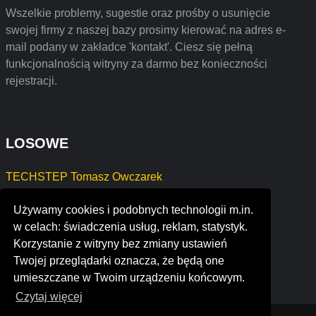
Wszelkie problemy, sugestie oraz prośby o usunięcie
swojej firmy z naszej bazy prosimy kierować na adres e-
mail podany w zakładce 'kontakt'. Ciesz się pełną
funkcjonalnością witryny za darmo bez konieczności
rejestracji.
LOSOWE
TECHSTEP Tomasz Owczarek
USŁUGI INSEMINACYJNE Niemirowski Robert
Używamy cookies i podobnych technologii m.in.
base educational services pvt ltd., bangalore
w celach: świadczenia usług, reklam, statystyk.
saffire blue inc.
Korzystanie z witryny bez zmiany ustawień
georezo
Twojej przeglądarki oznacza, że będą one
visualpanda
umieszczane w Twoim urządzeniu końcowym.
Czytaj więcej