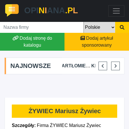
OPI
N
I
ANA
.P
L
Dodaj stronę do
Dodaj artykuł
katalogu
sponsorowany
NAJNOWSZE
FJK-IT FILIP SZYMAŃSKI
BARTŁOMIEJ DYLIK CLOUDY AFFAIRS INTERNATIONAL
KRYSTIAN PISULA
SELLESTATE AGATA 
ŻYWIEC Mariusz Żywiec
Szczegóły:
Firma ŻYWIEC Mariusz Żywiec