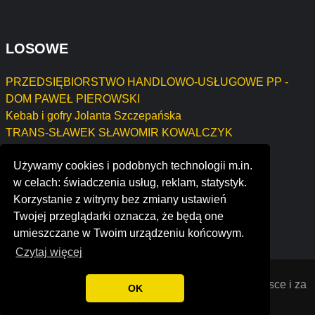
LOSOWE
PRZEDSIĘBIORSTWO HANDLOWO-USŁUGOWE PP -
DOM PAWEŁ PIEROWSKI
Kebab i gofry Jolanta Szczepańska
TRANS-SŁAWEK SŁAWOMIR KOWALCZYK
Charlton Karol Borowiec
Używamy cookies i podobnych technologii m.in.
"RYŚ'' FIRMA HANDLOWO-USŁUGOWA SYSTEMY
w celach: świadczenia usług, reklam, statystyk.
GRZEWCZE,WODOCIĄGOWE I KANALIZACYJNE
Korzystanie z witryny bez zmiany ustawień
RYSZARD NAWROT
Twojej przeglądarki oznacza, że będą one
oasis medical
umieszczane w Twoim urządzeniu końcowym.
Czytaj więcej
Opiniana
© 2022 Opinie o firmach założonych w Polsce i za
OK
granicą. Wszystkie prawa zastrzeżone.