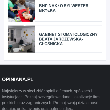
BHP NAKŁO SYLWESTER
BRYŁKA
GABINET STOMATOLOGICZNY
BEATA JARCZEWSKA-
GŁOŚNICKA
OPINIANA.PL
Największy w sieci zbiór opinii o firmach, spółkach i
instytucjach. Poznaj szczegółowe dane i lokalizację firm
polskich oraz zagranicznych. Promuj swoją działalność
dodając unikalny opis oraz galerię zdjęć.