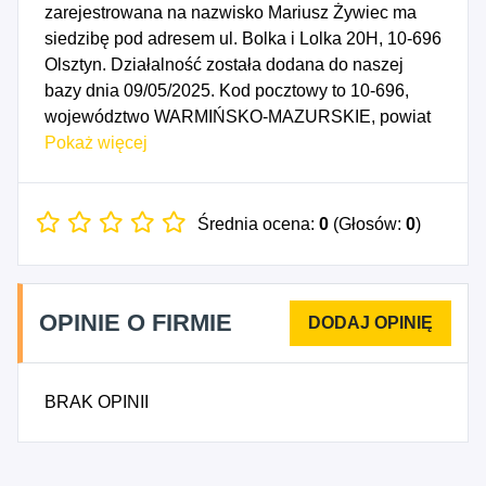
zarejestrowana na nazwisko Mariusz Żywiec ma
siedzibę pod adresem ul. Bolka i Lolka 20H, 10-696
Olsztyn. Działalność została dodana do naszej
bazy dnia 09/05/2025. Kod pocztowy to 10-696,
województwo WARMIŃSKO-MAZURSKIE, powiat
Olsztyn. Numer Identyfikacji Podatkowej NIP to
Pokaż więcej
7391259880, a numer identyfikacyjny REGON dla
firmy ŻYWIEC Mariusz Żywiec to 541624925. Data
rozpoczęcia działalności gospodarczej przypada
Średnia ocena:
0
(Głosów:
0
)
na dzień 06/05/2025. Wybrane kody PKD to: 7499Z
- Wszelka pozostała działalność profesjonalna,
naukowa i techniczna, gdzie indziej
OPINIE O FIRMIE
niesklasyfikowana, 8121Z - Niespecjalistyczne
sprzątanie budynków i obiektów przemysłowych,
8240Z - Pośrednictwo w zakresie działalności
BRAK OPINII
wspomagającej prowadzenie działalności
gospodarczej, gdzie indziej niesklasyfikowane.