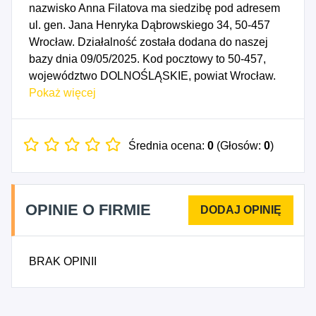
nazwisko Anna Filatova ma siedzibę pod adresem
ul. gen. Jana Henryka Dąbrowskiego 34, 50-457
Wrocław. Działalność została dodana do naszej
bazy dnia 09/05/2025. Kod pocztowy to 50-457,
województwo DOLNOŚLĄSKIE, powiat Wrocław.
Data rozpoczęcia działalności gospodarczej
Pokaż więcej
przypada na dzień 05/05/2025. Wybrane kody PKD
to: 9621Z - Działalność fryzjerska, 9622Z -
Działalność w zakresie pielęgnacji urody i
Średnia ocena:
0
(Głosów:
0
)
pozostała działalność kosmetyczna.
OPINIE O FIRMIE
BRAK OPINII