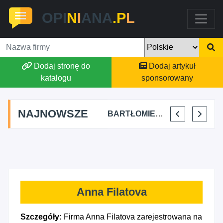
OPI
N
I
ANA
.P
L
Dodaj stronę do
Dodaj artykuł
katalogu
sponsorowany
NAJNOWSZE
SKYLINE POWER GROUP KACPER KONIEC
FJK-IT FILIP SZYMAŃSKI
BARTŁOMIEJ DYLIK CLOUDY AFFAIRS INTERNATIONAL
KRYSTIAN PISULA
Anna Filatova
Szczegóły:
Firma Anna Filatova zarejestrowana na