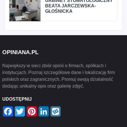
GABINET STOMATOLOGICZNY
BEATA JARCZEWSKA-
GŁOŚNICKA
OPINIANA.PL
Największy w sieci zbiór opinii o firmach, spółkach i
instytucjach. Poznaj szczegółowe dane i lokalizację firm
polskich oraz zagranicznych. Promuj swoją działalność
dodając unikalny opis oraz galerię zdjęć.
UDOSTĘPNIJ
Facebook
Twitter
Pinterest
LinkedIn
Wykop