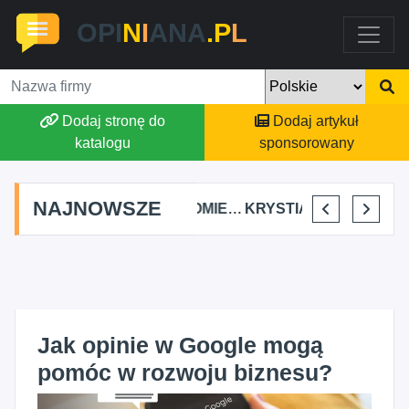
OPI
N
I
ANA
.P
L
Dodaj stronę do
Dodaj artykuł
katalogu
sponsorowany
NAJNOWSZE
FJK-IT FILIP SZYMAŃSKI
BARTŁOMIEJ DYLIK CLOUDY AFFAIRS INTERNATIONAL
KRYSTIAN PISULA
SELLESTATE AGATA SZALCZYK
Jak opinie w Google mogą
pomóc w rozwoju biznesu?