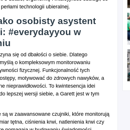
erłami technologii ubieralnej.
ako osobisty asystent
i: #everydayyou w
niu
zyna się od dbałości o siebie. Dlatego
z myślą o kompleksowym monitorowaniu
ywności fizycznej. Funkcjonalność tych
 postępy, motywować do zdrowych nawyków, a
e nieprawidłowości. To kwintesencja idei
lepszej wersji siebie, a Garett jest w tym
e są w zaawansowane czujniki, które monitorują
r tętna, ciśnienia krwi, natlenienia krwi czy
tóre pomagają w budowaniu świadomości