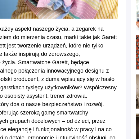
 każdy aspekt naszego życia, a zegarek na
ziem do mierzenia czasu, marki takie jak Garett
t jest tworzenie urządzeń, które nie tylko
e także inspirują do zdrowszego,
o życia. Smartwatche Garett, będące
 idealnego połączenia innowacyjnego designu z
lski producent, z dumą wpisujący się w hasło
adgarstkach tysięcy użytkowników? Współczesny
o osobisty asystent, trener zdrowia,
tóry dba o nasze bezpieczeństwo i rozwój.
 oferując szeroką gamę smartwatchy
ych grupach docelowych – od dzieci, przez
e elegancję i funkcjonalność w pracy i na co
 o detale, ergonomię i intuicyjność obsługi, co