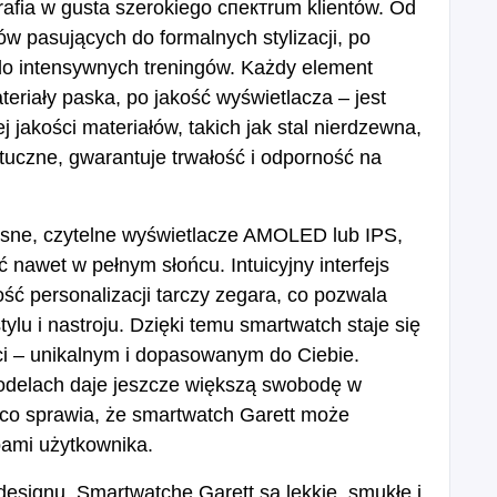
rafia w gusta szerokiego спектrum klientów. Od
w pasujących do formalnych stylizacji, po
do intensywnych treningów. Każdy element
teriały paska, po jakość wyświetlacza – jest
 jakości materiałów, takich jak stal nierdzewna,
uczne, gwarantuje trwałość i odporność na
asne, czytelne wyświetlacze AMOLED lub IPS,
nawet w pełnym słońcu. Intuicyjny interfejs
ść personalizacji tarczy zegara, co pozwala
u i nastroju. Dzięki temu smartwatch staje się
 – unikalnym i dopasowanym do Ciebie.
delach daje jeszcze większą swobodę w
, co sprawia, że smartwatch Garett może
bami użytkownika.
designu. Smartwatche Garett są lekkie, smukłe i