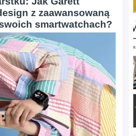
rstku: Jak Garett
 design z zaawansowaną
 swoich smartwatchach?