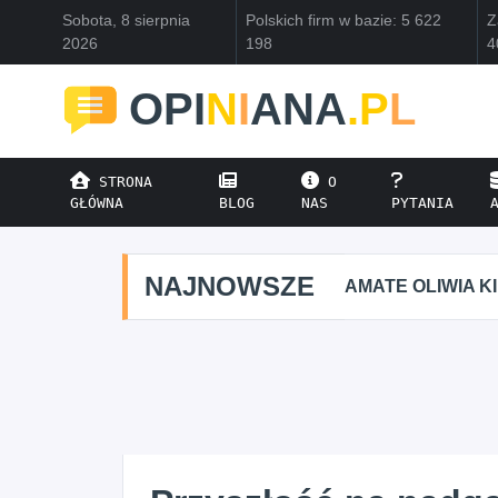
Sobota, 8 sierpnia
Polskich firm w bazie: 5 622
Z
2026
198
4
OPI
N
I
ANA
.P
L
STRONA
O
GŁÓWNA
BLOG
NAS
PYTANIA
NAJNOWSZE