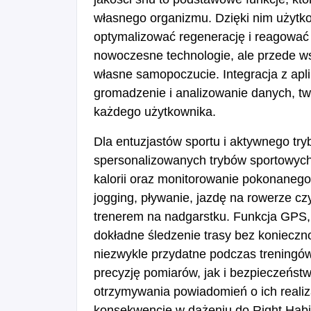
własnego organizmu. Dzięki nim użytk
optymalizować regenerację i reagować n
nowoczesne technologie, ale przede w
własne samopoczucie. Integracja z apl
gromadzenie i analizowanie danych, t
każdego użytkownika.
Dla entuzjastów sportu i aktywnego try
spersonalizowanych trybów sportowych,
kalorii oraz monitorowanie pokonanego
jogging, pływanie, jazdę na rowerze c
trenerem na nadgarstku. Funkcja GPS,
dokładne śledzenie trasy bez konieczno
niezwykle przydatne podczas treningó
precyzję pomiarów, jak i bezpieczeńst
otrzymywania powiadomień o ich realiz
konsekwencję w dążeniu do Right Habi