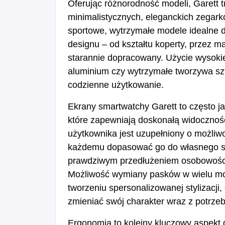
Oferując różnorodność modeli, Garett t
minimalistycznych, eleganckich zegarkó
sportowe, wytrzymałe modele idealne 
designu – od kształtu koperty, przez ma
starannie dopracowany. Użycie wysokiej
aluminium czy wytrzymałe tworzywa szt
codzienne użytkowanie.
Ekrany smartwatchy Garett to często j
które zapewniają doskonałą widoczność 
użytkownika jest uzupełniony o możliwo
każdemu dopasować go do własnego styl
prawdziwym przedłużeniem osobowości
Możliwość wymiany pasków w wielu mo
tworzeniu spersonalizowanej stylizacji
zmieniać swój charakter wraz z potrze
Ergonomia to kolejny kluczowy aspekt 