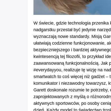
W świecie, gdzie technologia przenika
nadgarstku przestał być jedynie narzęd
wyznaczają nowe standardy. Misją Garet
ułatwiają codzienne funkcjonowanie, al
bezpieczniejszego i bardziej aktywneg
kwintesencją tej filozofii, to przykład
zaawansowaną funkcjonalnością. Jak po
#everydayyou, realizuje tę wizję na n
smartwatch to coś więcej niż gadżet – t
komunikator i niezawodny towarzysz, k
Garett doskonale rozumie te potrzeby,
zaprojektowanych z myślą o różnorodn
aktywnych sportowców, po osoby ceniąc
dzień. Każdy model to świadectwo troski