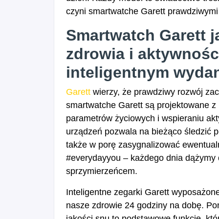
czyni smartwatche Garett prawdziwymi p
Smartwatch Garett j
zdrowia i aktywnośc
inteligentnym wyda
Garett
wierzy, że prawdziwy rozwój zac
smartwatche Garett są projektowane 
parametrów życiowych i wspieraniu akt
urządzeń pozwala na bieżąco śledzić
także w porę zasygnalizować ewentualn
#everydayyou – każdego dnia dążymy do 
sprzymierzeńcem.
Inteligentne zegarki Garett wyposażon
nasze zdrowie 24 godziny na dobę. Pomia
jakości snu to podstawowe funkcje, k