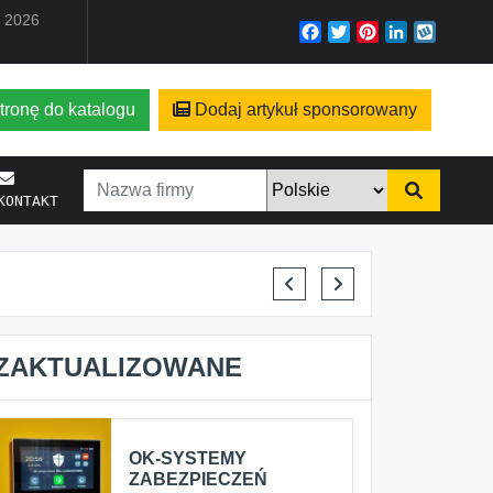
a 2026
Facebook
Twitter
Pinterest
LinkedIn
Wyko
tronę do katalogu
Dodaj artykuł sponsorowany
KONTAKT
VIKTO
ZAKTUALIZOWANE
OK-SYSTEMY
ZABEZPIECZEŃ