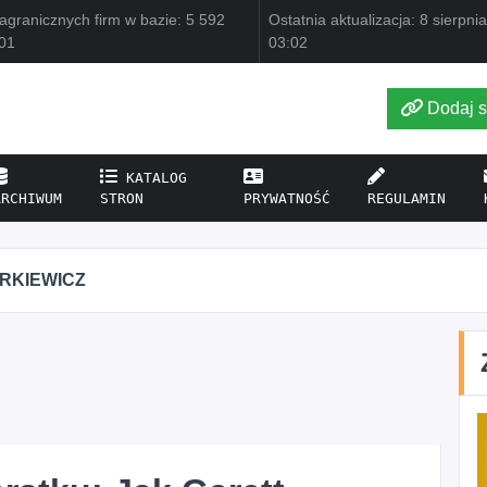
agranicznych firm w bazie: 5 592
Ostatnia aktualizacja: 8 sierpni
01
03:02
Dodaj s
KATALOG
ARCHIWUM
STRON
PRYWATNOŚĆ
REGULAMIN
KAJU BUS JUSTYNA JASTRZĘBSKA