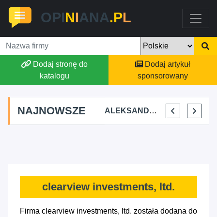
OPI
N
I
ANA
.P
L
Dodaj stronę do
Dodaj artykuł
katalogu
sponsorowany
NAJNOWSZE
STAJNIA TERAPEUTYCZNA CHRUŚNIAK ADRIANA SOJKA
AGSON AGNIESZKA SUCHWAŁKO
ALEKSANDAR MITREV
PRZEM-KO PRZEMYSŁAW KOWALSKI
clearview investments, ltd.
Firma clearview investments, ltd. została dodana do