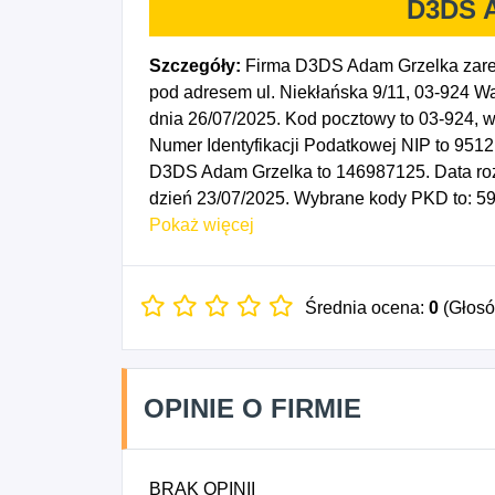
D3DS 
Szczegóły:
Firma D3DS Adam Grzelka zare
pod adresem ul. Niekłańska 9/11, 03-924 W
dnia 26/07/2025. Kod pocztowy to 03-924
Numer Identyfikacji Podatkowej NIP to 951
D3DS Adam Grzelka to 146987125. Data roz
dzień 23/07/2025. Wybrane kody PKD to: 59
nagrań wideo i programów telewizyjnych, 711
Pokaż więcej
Działalność fotograficzna, 4335Z - Wykony
wykończeniowych, 7112A - Działalność w zakr
badania i analizy techniczne, 7499Z - Wsze
Średnia ocena:
0
(Głos
techniczna, gdzie indziej niesklasyfikowana
OPINIE O FIRMIE
BRAK OPINII