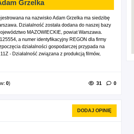
Adam Grzelka
jestrowana na nazwisko Adam Grzelka ma siedzibę
arszawa. Działalność została dodana do naszej bazy
, województwo MAZOWIECKIE, powiat Warszawa.
2125554, a numer identyfikacyjny REGON dla firmy
poczęcia działalności gospodarczej przypada na
11Z - Działalność związana z produkcją filmów,
1Z - Działalność w zakresie architektury, 7420Z -
wanie pozostałych robót budowlanych
esie geodezji i kartografii, 7120C - Pozostałe
lka pozostała działalność profesjonalna, naukowa i
ów:
0
)
31
0
.