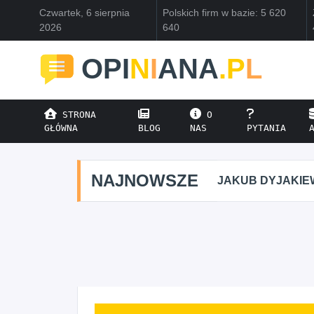
Czwartek, 6 sierpnia
Polskich firm w bazie: 5 620
2026
640
OPI
N
I
ANA
.P
L
STRONA
O
GŁÓWNA
BLOG
NAS
PYTANIA
NAJNOWSZE
JAKUB DYJAKIEWIC