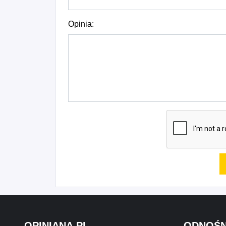
Opinia:
OPINIANA.PL
ODNOŚN