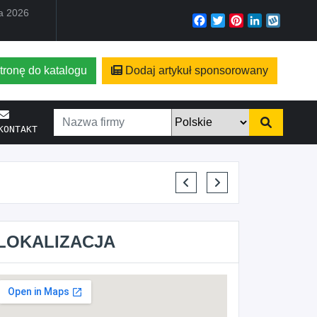
ia 2026
Facebook
Twitter
Pinterest
LinkedIn
Wyko
tronę do katalogu
Dodaj artykuł sponsorowany
KONTAKT
ELENA MAKARCHIK
LOKALIZACJA