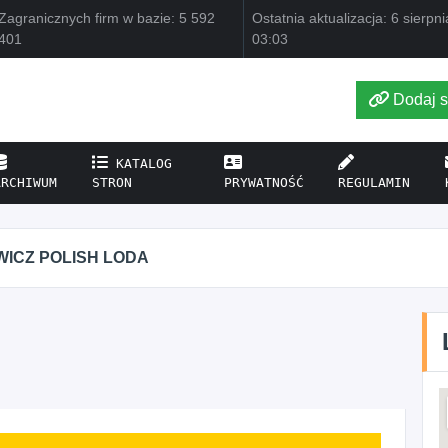
Zagranicznych firm w bazie: 5 592
Ostatnia aktualizacja: 6 sierpn
401
03:03
Dodaj s
KATALOG
ARCHIWUM
STRON
PRYWATNOŚĆ
REGULAMIN
Z POLISH LODA