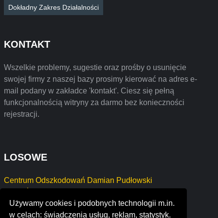
Dokładny Zakres Działalności
KONTAKT
Wszelkie problemy, sugestie oraz prośby o usunięcie
swojej firmy z naszej bazy prosimy kierować na adres e-
mail podany w zakładce 'kontakt'. Ciesz się pełną
funkcjonalnością witryny za darmo bez konieczności
rejestracji.
LOSOWE
Centrum Odszkodowań Damian Pudłowski
KRZYŻANIAK JACEK
Używamy cookies i podobnych technologii m.in.
Krystian Frajnagel ZAKŁAD OGÓLNOBUDOWLANY
w celach: świadczenia usług, reklam, statystyk.
goal boss