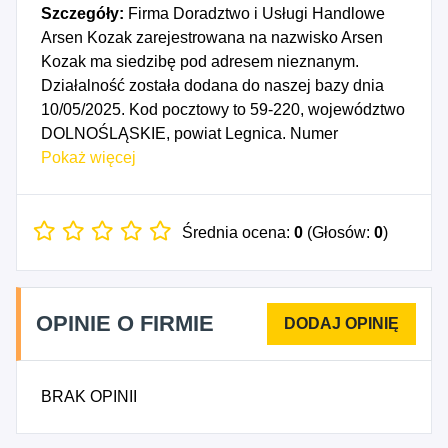
Szczegóły:
Firma Doradztwo i Usługi Handlowe
Arsen Kozak zarejestrowana na nazwisko Arsen
Kozak ma siedzibę pod adresem nieznanym.
Działalność została dodana do naszej bazy dnia
10/05/2025. Kod pocztowy to 59-220, województwo
DOLNOŚLĄSKIE, powiat Legnica. Numer
Identyfikacji Podatkowej NIP to 6912586300, a
Pokaż więcej
numer identyfikacyjny REGON dla firmy Doradztwo
i Usługi Handlowe Arsen Kozak to 541665568.
Data rozpoczęcia działalności gospodarczej
Średnia ocena:
0
(Głosów:
0
)
przypada na dzień 07/05/2025. Wybrane kody PKD
to: 4619Z - Działalność agentów zajmujących się
sprzedażą towarów różnego rodzaju, 4671Z -
OPINIE O FIRMIE
Sprzedaż hurtowa paliw i produktów pochodnych,
4781Z - Sprzedaż detaliczna żywności, napojów i
wyrobów tytoniowych prowadzona na straganach i
BRAK OPINII
targowiskach.