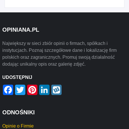
OPINIANA.PL
Największy w sieci zbiór opinii o firmach, spółkach i
instytucjach. Poznaj szczegółowe dane i lokalizację firm
polskich oraz zagranicznych. Promuj swoją działalność
dodając unikalny opis oraz galerię zdjęć.
UDOSTĘPNIJ
Facebook
Twitter
Pinterest
LinkedIn
Wykop
ODNOŚNIKI
Opinie o Firmie