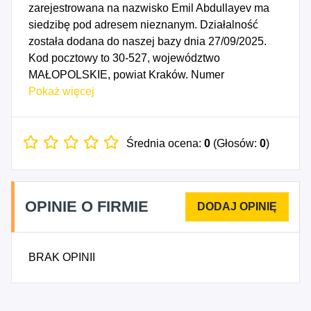
zarejestrowana na nazwisko Emil Abdullayev ma
siedzibę pod adresem nieznanym. Działalność
została dodana do naszej bazy dnia 27/09/2025.
Kod pocztowy to 30-527, województwo
MAŁOPOLSKIE, powiat Kraków. Numer
Identyfikacji Podatkowej NIP to 6793342335, a
Pokaż więcej
numer identyfikacyjny REGON dla firmy Emil
Abdullayev IT Consulting to 542774087. Data
rozpoczęcia działalności gospodarczej przypada
Średnia ocena:
0
(Głosów:
0
)
na dzień 24/09/2025. Wybrane kody PKD to: 6210B
- Pozostała działalność w zakresie programowania,
6220B - Pozostała działalność związana z
OPINIE O FIRMIE
doradztwem w zakresie informatyki oraz
zarządzaniem urządzeniami informatycznymi,
6290Z - Pozostała działalność usługowa w
BRAK OPINII
zakresie technologii informatycznych i
komputerowych.