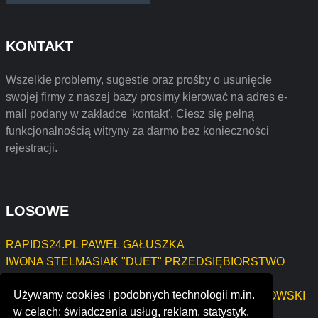
KONTAKT
Wszelkie problemy, sugestie oraz prośby o usunięcie
swojej firmy z naszej bazy prosimy kierować na adres e-
mail podany w zakładce 'kontakt'. Ciesz się pełną
funkcjonalnością witryny za darmo bez konieczności
rejestracji.
LOSOWE
RAPIDS24.PL PAWEŁ GAŁUSZKA
IWONA STELMASIAK "DUET" PRZEDSIĘBIORSTWO
HANDLOWO- USŁUGOWE
Używamy cookies i podobnych technologii m.in.
BARANOWSCY HORSES PRZEMYSŁAW BARANOWSKI
w celach: świadczenia usług, reklam, statystyk.
interfer s.a groupe robelbois