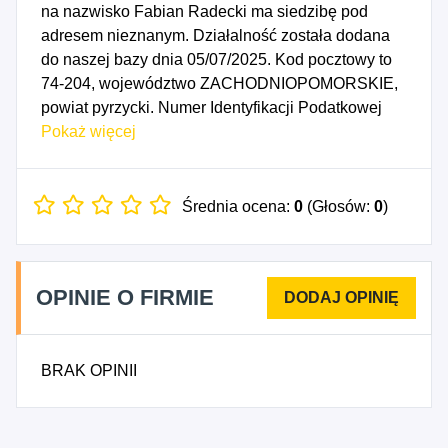
na nazwisko Fabian Radecki ma siedzibę pod
adresem nieznanym. Działalność została dodana
do naszej bazy dnia 05/07/2025. Kod pocztowy to
74-204, województwo ZACHODNIOPOMORSKIE,
powiat pyrzycki. Numer Identyfikacji Podatkowej
NIP to 8531534193, a numer identyfikacyjny
Pokaż więcej
REGON dla firmy Fabian Radecki to 542074102.
Data rozpoczęcia działalności gospodarczej
przypada na dzień 02/07/2025. Wybrane kody PKD
Średnia ocena:
0
(Głosów:
0
)
to: 4299Z - Roboty związane z budową pozostałych
obiektów inżynierii lądowej i wodnej, gdzie indziej
niesklasyfikowane, 4399Z - Pozostałe
OPINIE O FIRMIE
specjalistyczne roboty budowlane, gdzie indziej
niesklasyfikowane.
BRAK OPINII