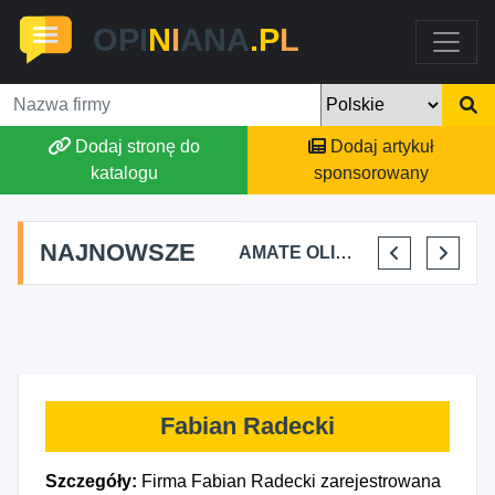
OPI
N
I
ANA
.P
L
Dodaj stronę do
Dodaj artykuł
katalogu
sponsorowany
NAJNOWSZE
TOMASZ BURY PRYWATNA PRAKTYKA FIZJOTERAPII
ALEKSANDRA BAKA
AMATE OLIWIA KIRKIEWICZ
KAJU BUS JUSTYNA JASTRZĘBSKA
Fabian Radecki
Szczegóły:
Firma Fabian Radecki zarejestrowana