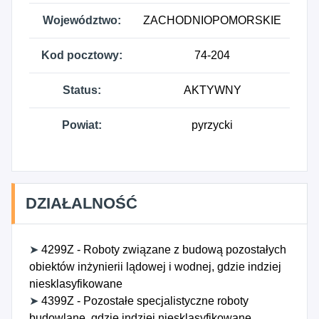
Województwo:
ZACHODNIOPOMORSKIE
Kod pocztowy:
74-204
Status:
AKTYWNY
Powiat:
pyrzycki
DZIAŁALNOŚĆ
➤
4299Z - Roboty związane z budową pozostałych
obiektów inżynierii lądowej i wodnej, gdzie indziej
niesklasyfikowane
➤
4399Z - Pozostałe specjalistyczne roboty
budowlane, gdzie indziej niesklasyfikowane