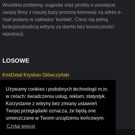
Wszelkie problemy, sugestie oraz prośby o usunięcie
swojej firmy z naszej bazy prosimy kierować na adres e-
mail podany w zakładce 'kontakt'. Ciesz się pełną
funkcjonalnością witryny za darmo bez konieczności
rejestracji.
LOSOWE
KrisDetal Krystian Główczyński
TECHSANMED Adrian Dąbrowski
Używamy cookies i podobnych technologii m.in.
FIRMA BUDOWLANA Waldemar Łuczak
w celach: świadczenia usług, reklam, statystyk.
AVESTONE TERESA KMIN
Korzystanie z witryny bez zmiany ustawień
DevSquare Aleksander Kopka
Twojej przeglądarki oznacza, że będą one
TRANSPORT-SYSTEM Rafał Drąg
umieszczane w Twoim urządzeniu końcowym.
Czytaj więcej