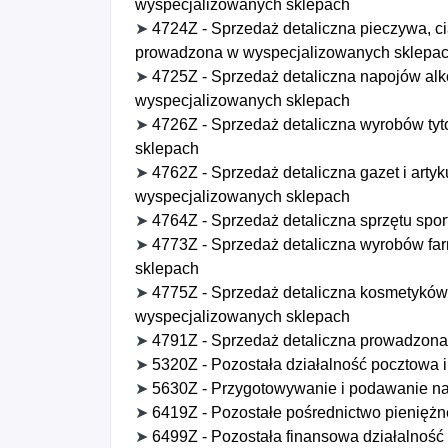
wyspecjalizowanych sklepach
➤
4724Z - Sprzedaż detaliczna pieczywa, cia
prowadzona w wyspecjalizowanych sklepa
➤
4725Z - Sprzedaż detaliczna napojów al
wyspecjalizowanych sklepach
➤
4726Z - Sprzedaż detaliczna wyrobów ty
sklepach
➤
4762Z - Sprzedaż detaliczna gazet i art
wyspecjalizowanych sklepach
➤
4764Z - Sprzedaż detaliczna sprzętu sp
➤
4773Z - Sprzedaż detaliczna wyrobów f
sklepach
➤
4775Z - Sprzedaż detaliczna kosmetyków
wyspecjalizowanych sklepach
➤
4791Z - Sprzedaż detaliczna prowadzona 
➤
5320Z - Pozostała działalność pocztowa i
➤
5630Z - Przygotowywanie i podawanie n
➤
6419Z - Pozostałe pośrednictwo pieniężn
➤
6499Z - Pozostała finansowa działalność 