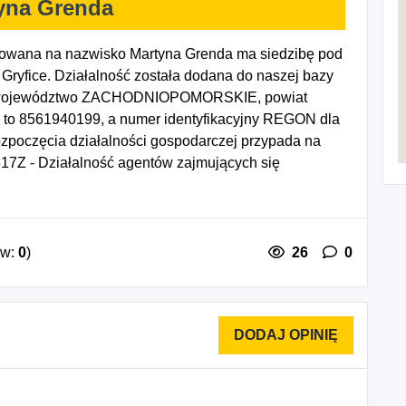
yna Grenda
rowana na nazwisko Martyna Grenda ma siedzibę pod
 Gryfice. Działalność została dodana do naszej bazy
00, województwo ZACHODNIOPOMORSKIE, powiat
IP to 8561940199, a numer identyfikacyjny REGON dla
ozpoczęcia działalności gospodarczej przypada na
17Z - Działalność agentów zajmujących się
oniowych, 4618Z - Działalność agentów
ych określonych towarów, 4619Z - Działalność agentów
 rodzaju, 4711Z - Sprzedaż detaliczna prowadzona w
ą żywności, napojów i wyrobów tytoniowych, 4721Z -
ów:
0
)
26
0
adzona w wyspecjalizowanych sklepach, 4722Z -
ęsa prowadzona w wyspecjalizowanych sklepach,
aków i mięczaków prowadzona w wyspecjalizowanych
ywa, ciast, wyrobów ciastkarskich i cukierniczych
, 4725Z - Sprzedaż detaliczna napojów
a w wyspecjalizowanych sklepach, 4726Z -
prowadzona w wyspecjalizowanych sklepach, 4762Z -