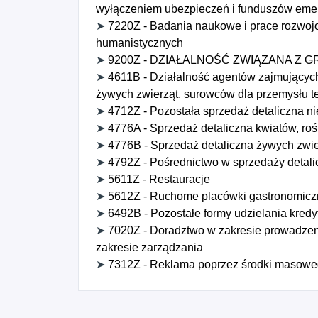
wyłączeniem ubezpieczeń i funduszów eme
➤
7220Z - Badania naukowe i prace rozwojo
humanistycznych
➤
9200Z - DZIAŁALNOŚĆ ZWIĄZANA Z 
➤
4611B - Działalność agentów zajmujących
żywych zwierząt, surowców dla przemysłu t
➤
4712Z - Pozostała sprzedaż detaliczna n
➤
4776A - Sprzedaż detaliczna kwiatów, roś
➤
4776B - Sprzedaż detaliczna żywych zwi
➤
4792Z - Pośrednictwo w sprzedaży detali
➤
5611Z - Restauracje
➤
5612Z - Ruchome placówki gastronomicz
➤
6492B - Pozostałe formy udzielania kredyt
➤
7020Z - Doradztwo w zakresie prowadzeni
zakresie zarządzania
➤
7312Z - Reklama poprzez środki masowe