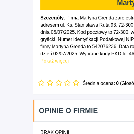
Mart
Szczegóły:
Firma Martyna Grenda zarejest
adresem ul. Ks. Stanisława Ruta 93, 72-300
dnia 05/07/2025. Kod pocztowy to 72-3
gryficki. Numer Identyfikacji Podatkowej N
firmy Martyna Grenda to 542076236. Data r
dzień 02/07/2025. Wybrane kody PKD to: 46
sprzedażą żywności, napojów i wyrobów tyt
Pokaż więcej
specjalizujących się w sprzedaży pozostał
zajmujących się sprzedażą towarów różnego
niewyspecjalizowanych sklepach z przewag
Średnia ocena:
0
(Głos
Sprzedaż detaliczna owoców i warzyw prow
Sprzedaż detaliczna mięsa i wyrobów z mi
4723Z - Sprzedaż detaliczna ryb, skorupi
OPINIE O FIRMIE
sklepach, 4724Z - Sprzedaż detaliczna piecz
prowadzona w wyspecjalizowanych sklepach
alkoholowych i bezalkoholowych prowadzon
BRAK OPINII
Sprzedaż detaliczna wyrobów tytoniowych 