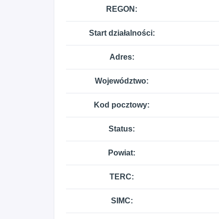
pozostałe doradztwo w zakresie zarządzan
REGON:
przekazu.
Start działalności:
Adres:
Województwo:
Kod pocztowy:
Status:
Powiat:
TERC:
SIMC: