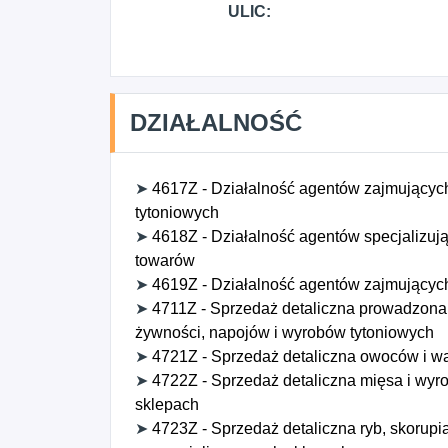
ULIC:
DZIAŁALNOŚĆ
➤
4617Z - Działalność agentów zajmujących
tytoniowych
➤
4618Z - Działalność agentów specjalizuj
towarów
➤
4619Z - Działalność agentów zajmujących
➤
4711Z - Sprzedaż detaliczna prowadzona
żywności, napojów i wyrobów tytoniowych
➤
4721Z - Sprzedaż detaliczna owoców i 
➤
4722Z - Sprzedaż detaliczna mięsa i wy
sklepach
➤
4723Z - Sprzedaż detaliczna ryb, skoru