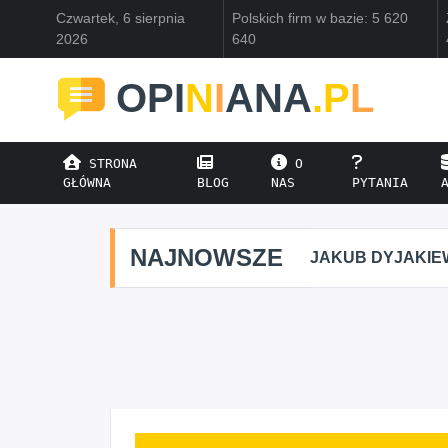
Czwartek, 6 sierpnia
Polskich firm w bazie: 5 620
2026
640
OPI
N
I
ANA
.P
L
STRONA
O
GŁÓWNA
BLOG
NAS
PYTANIA
NAJNOWSZE
KUB DYJAKIEWICZ POLISH LODA