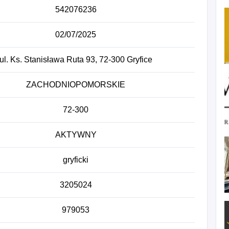
ia, 7312Z - Reklama poprzez środki masowego
542076236
02/07/2025
ul. Ks. Stanisława Ruta 93, 72-300 Gryfice
ZACHODNIOPOMORSKIE
72-300
AKTYWNY
gryficki
3205024
979053