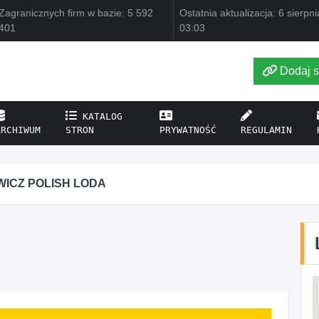
Zagranicznych firm w bazie: 5 592
Ostatnia aktualizacja: 6 sierpn
401
03:03
Dodaj s
KATALOG
ARCHIWUM
STRON
PRYWATNOŚĆ
REGULAMIN
ELENA MAK