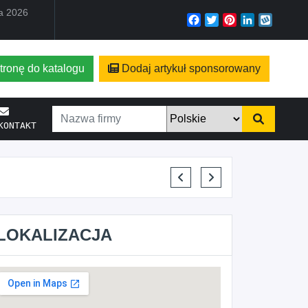
ia 2026
Facebook
Twitter
Pinterest
LinkedIn
Wyko
tronę do katalogu
Dodaj artykuł sponsorowany
KONTAKT
ARCHIK
LOKALIZACJA