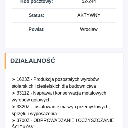
metalowych, farb i szkła prowadzona w
Kod pocztowy:
52-244
wyspecjalizowanych sklepach, 7732Z - Wynajem i
dzierżawa maszyn i urządzeń budowlanych, 8121Z
Status:
AKTYWNY
- Niespecjalistyczne sprzątanie budynków i
obiektów przemysłowych, 9522Z - Naprawa i
Powiat:
Wrocław
konserwacja urządzeń gospodarstwa domowego
oraz sprzętu użytku domowego i ogrodniczego,
2551Z - Nakładanie powłok na metale, 3100Z -
Produkcja mebli, 4100A - Roboty budowlane
DZIAŁALNOŚĆ
związane ze wznoszeniem budynków
mieszkalnych, 4100B - Roboty budowlane
związane ze wznoszeniem budynków
➤
1623Z - Produkcja pozostałych wyrobów
niemieszkalnych, 4323Z - Montaż izolacji, 4324Z -
stolarskich i ciesielskich dla budownictwa
Wykonywanie pozostałych instalacji budowlanych,
➤
3311Z - Naprawa i konserwacja metalowych
4335Z - Wykonywanie pozostałych robót
wyrobów gotowych
budowlanych wykończeniowych, 4341Z -
➤
3320Z - Instalowanie maszyn przemysłowych,
Wykonywanie konstrukcji i pokryć dachowych,
sprzętu i wyposażenia
4342Z - Wykonywanie pozostałych
➤
3700Z - ODPROWADZANIE I OCZYSZCZANIE
specjalistycznych robót budowlanych w zakresie
ŚCIEKÓW