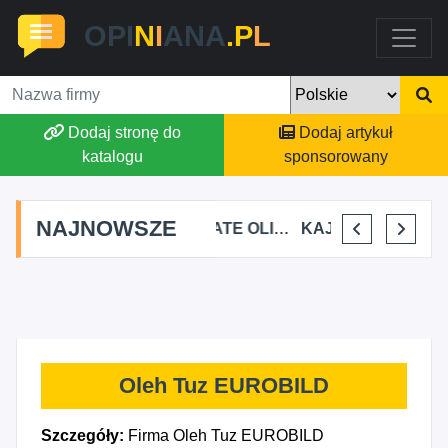
OPI
N
I
ANA
.P
L
Dodaj stronę do
Dodaj artykuł
katalogu
sponsorowany
NAJNOWSZE
ALEKSANDRA BAKA
AMATE OLIWIA KIRKIEWICZ
KAJU BUS JUSTYNA JASTRZĘBSKA
VIKTORIA JORDAN FIT&NUTRITION - WIKTORIA JORDAN
Oleh Tuz EUROBILD
Szczegóły:
Firma Oleh Tuz EUROBILD