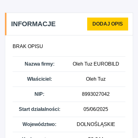
związane z budową linii telekomunikacyjnych i
elektroenergetycznych, 4291Z - Roboty związane z
budową obiektów inżynierii wodnej, 4299Z -
INFORMACJE
Roboty związane z budową pozostałych obiektów
inżynierii lądowej i wodnej, gdzie indziej
niesklasyfikowane, 4311Z - Rozbiórka i burzenie
BRAK OPISU
obiektów budowlanych, 4312Z - Przygotowanie
terenu pod budowę, 4321Z - Wykonywanie
Nazwa firmy:
Oleh Tuz EUROBILD
instalacji elektrycznych, 4322Z - Wykonywanie
instalacji wodno-kanalizacyjnych, cieplnych,
Właściciel:
Oleh Tuz
gazowych i klimatyzacyjnych, 4331Z - Tynkowanie,
4332Z - Zakładanie stolarki budowlanej, 4333Z -
NIP:
8993027042
Posadzkarstwo; tapetowanie i oblicowywanie
ścian, 4334Z - Malowanie i szklenie, 4391Z -
Start działalności:
05/06/2025
Wykonywanie konstrukcji i pokryć dachowych,
4399Z - Pozostałe specjalistyczne roboty
budowlane, gdzie indziej niesklasyfikowane, 4752Z
Województwo:
DOLNOŚLĄSKIE
- Sprzedaż detaliczna drobnych wyrobów