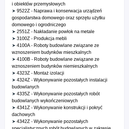
i obiektów przemysłowych
➤
9522Z - Naprawa i konserwacja urządzeń
gospodarstwa domowego oraz sprzętu użytku
domowego i ogrodniczego
➤
2551Z - Nakładanie powłok na metale
➤
3100Z - Produkcja mebli
➤
4100A - Roboty budowlane związane ze
wznoszeniem budynków mieszkalnych
➤
4100B - Roboty budowlane związane ze
wznoszeniem budynków niemieszkalnych
➤
4323Z - Montaż izolacji
➤
4324Z - Wykonywanie pozostałych instalacji
budowlanych
➤
4335Z - Wykonywanie pozostałych robót
budowlanych wykończeniowych
➤
4341Z - Wykonywanie konstrukcji i pokryć
dachowych
➤
4342Z - Wykonywanie pozostałych
specjalistycznych robót budowlanych w zakresie