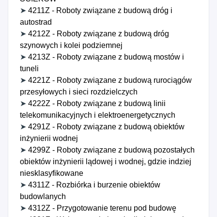
budowy budynków, 4350Z - Roboty budowlane
➤
4211Z - Roboty związane z budową dróg i
specjalistyczne w zakresie inżynierii lądowej i
autostrad
wodnej, 4360Z - Pośrednictwo w zakresie
➤
4212Z - Roboty związane z budową dróg
specjalistycznych usług budowlanych, 4755Z -
szynowych i kolei podziemnej
Sprzedaż detaliczna mebli, sprzętu
➤
4213Z - Roboty związane z budową mostów i
oświetleniowego, artykułów stołowych oraz
tuneli
pozostałych artykułów użytku domowego, 6110B -
➤
4221Z - Roboty związane z budową rurociągów
Pozostała działalność w zakresie telekomunikacji
przesyłowych i sieci rozdzielczych
przewodowej, bezprzewodowej i satelitarnej,
➤
4222Z - Roboty związane z budową linii
6812A - Realizacja projektów budowlanych
telekomunikacyjnych i elektroenergetycznych
związanych ze wznoszeniem budynków
➤
4291Z - Roboty związane z budową obiektów
mieszkalnych, 6812B - Realizacja projektów
inżynierii wodnej
budowlanych związanych ze wznoszeniem
➤
4299Z - Roboty związane z budową pozostałych
budynków niemieszkalnych, 6812C - Realizacja
obiektów inżynierii lądowej i wodnej, gdzie indziej
pozostałych projektów budowlanych, 8122A -
niesklasyfikowane
Czyszczenie kominów i palenisk, pieców,
➤
4311Z - Rozbiórka i burzenie obiektów
przewodów wentylacyjnych, 8122B - Pozostałe
budowlanych
sprzątanie budynków i obiektów przemysłowych,
➤
4312Z - Przygotowanie terenu pod budowę
gdzie indziej niesklasyfikowane.