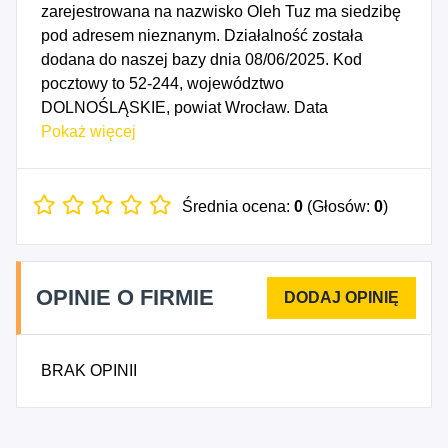
zarejestrowana na nazwisko Oleh Tuz ma siedzibę
pod adresem nieznanym. Działalność została
dodana do naszej bazy dnia 08/06/2025. Kod
pocztowy to 52-244, województwo
DOLNOŚLĄSKIE, powiat Wrocław. Data
rozpoczęcia działalności gospodarczej przypada
Pokaż więcej
na dzień 05/06/2025. Wybrane kody PKD to: 1623Z
- Produkcja pozostałych wyrobów stolarskich i
ciesielskich dla budownictwa, 3311Z - Naprawa i
Średnia ocena:
0
(Głosów:
0
)
konserwacja metalowych wyrobów gotowych,
3320Z - Instalowanie maszyn przemysłowych,
sprzętu i wyposażenia, 3700Z -
OPINIE O FIRMIE
ODPROWADZANIE I OCZYSZCZANIE ŚCIEKÓW,
4211Z - Roboty związane z budową dróg i
autostrad, 4212Z - Roboty związane z budową dróg
BRAK OPINII
szynowych i kolei podziemnej, 4213Z - Roboty
związane z budową mostów i tuneli, 4221Z -
Roboty związane z budową rurociągów
przesyłowych i sieci rozdzielczych, 4222Z - Roboty