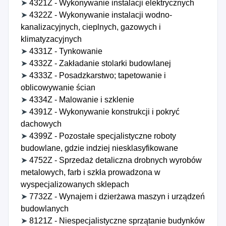
➤
4321Z - Wykonywanie instalacji elektrycznych
➤
4322Z - Wykonywanie instalacji wodno-
kanalizacyjnych, cieplnych, gazowych i
klimatyzacyjnych
➤
4331Z - Tynkowanie
➤
4332Z - Zakładanie stolarki budowlanej
➤
4333Z - Posadzkarstwo; tapetowanie i
oblicowywanie ścian
➤
4334Z - Malowanie i szklenie
➤
4391Z - Wykonywanie konstrukcji i pokryć
dachowych
➤
4399Z - Pozostałe specjalistyczne roboty
budowlane, gdzie indziej niesklasyfikowane
➤
4752Z - Sprzedaż detaliczna drobnych wyrobów
metalowych, farb i szkła prowadzona w
wyspecjalizowanych sklepach
➤
7732Z - Wynajem i dzierżawa maszyn i urządzeń
budowlanych
➤
8121Z - Niespecjalistyczne sprzątanie budynków