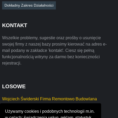
Dokładny Zakres Działalności
KONTAKT
Wszelkie problemy, sugestie oraz prośby o usunięcie
swojej firmy z naszej bazy prosimy kierować na adres e-
mail podany w zakładce 'kontakt'. Ciesz się pełną
funkcjonalnością witryny za darmo bez konieczności
rejestracji.
LOSOWE
Wojciech Świderski Firma Remontowo Budowlana
Kamil Fortuna KANCELARIA ADWOKACKA
Używamy cookies i podobnych technologii m.in.
LUCKY YOU Joanna Szproch
w celach: świadczenia usług, reklam, statystyk.
securidom systemes