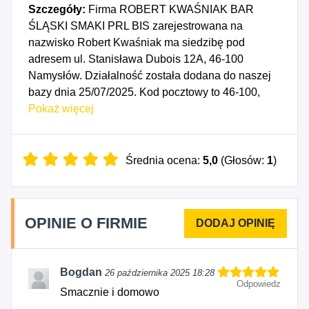
Szczegóły:
Firma ROBERT KWAŚNIAK BAR
ŚLĄSKI SMAKI PRL BIS zarejestrowana na
nazwisko Robert Kwaśniak ma siedzibę pod
adresem ul. Stanisława Dubois 12A, 46-100
Namysłów. Działalność została dodana do naszej
bazy dnia 25/07/2025. Kod pocztowy to 46-100,
województwo OPOLSKIE, powiat namysłowski.
Pokaż więcej
Numer Identyfikacji Podatkowej NIP to
7521101641, a numer identyfikacyjny REGON dla
firmy ROBERT KWAŚNIAK BAR ŚLĄSKI SMAKI
Średnia ocena:
5,0
(Głosów:
1
)
PRL BIS to 542276082. Data rozpoczęcia
działalności gospodarczej przypada na dzień
22/07/2025. Wybrane kody PKD to: 5611Z -
OPINIE O FIRMIE
Restauracje, 5621Z - Przygotowywanie i
dostarczanie żywności dla odbiorców
zewnętrznych (katering), 5622Z - Regularne
Bogdan
26 października 2025 18:28
przygotowywanie i dostarczanie żywności dla
Odpowiedz
odbiorców zewnętrznych (katering regularny) i
Smacznie i domowo
pozostała gastronomiczna działalność usługowa,