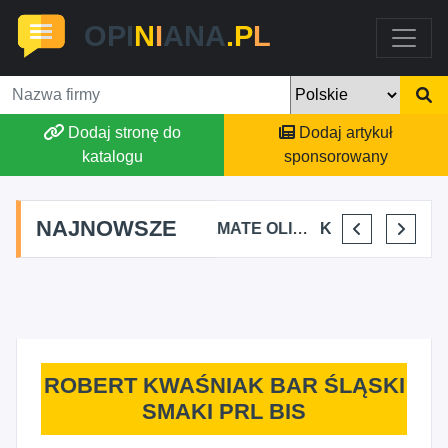
OPI
N
I
ANA
.P
L
Dodaj stronę do
Dodaj artykuł
katalogu
sponsorowany
NAJNOWSZE
ALEKSANDRA BAKA
AMATE OLIWIA KIRKIEWICZ
KAJU BUS JUSTYNA JASTRZĘBSKA
VIKTORIA JORDAN FIT&NUTRITION - WIKTORIA JORDAN
ROBERT KWAŚNIAK BAR ŚLĄSKI
SMAKI PRL BIS