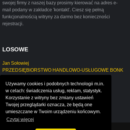
swojej firmy z naszej bazy prosimy kierować na adres e-
mail podany w zakładce 'kontakt'. Ciesz się pełną
funkcjonalnością witryny za darmo bez konieczności
rejestracji.
LOSOWE
Jan Sołowiej
PRZEDSIĘBIORSTWO HANDLOWO-USŁUGOWE BONK
ZBIGNIEW
Używamy cookies i podobnych technologii m.in.
the chins up foundation
w celach: świadczenia usług, reklam, statystyk.
tdh (the digital hub)
Korzystanie z witryny bez zmiany ustawień
cloudcuddle
Twojej przeglądarki oznacza, że będą one
the wahl group
umieszczane w Twoim urządzeniu końcowym.
Czytaj więcej