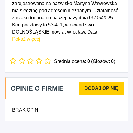
zarejestrowana na nazwisko Martyna Wawrowska
ma siedzibę pod adresem nieznanym. Działalność
została dodana do naszej bazy dnia 09/05/2025.
Kod pocztowy to 53-411, województwo
DOLNOŚLĄSKIE, powiat Wrocław. Data
rozpoczęcia działalności gospodarczej przypada
Pokaż więcej
na dzień 06/05/2025. Wybrane kody PKD to: 7311Z
- Działalność agencji reklamowych.
Średnia ocena:
0
(Głosów:
0
)
OPINIE O FIRMIE
BRAK OPINII