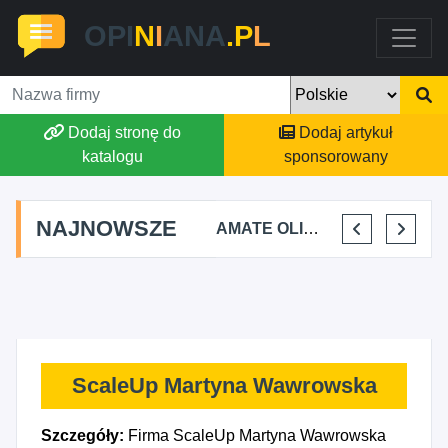
OPI
N
I
ANA
.P
L
Dodaj stronę do
Dodaj artykuł
katalogu
sponsorowany
NAJNOWSZE
SZ BURY PRYWATNA PRAKTYKA FIZJOTERAPII
ALEKSANDRA BAKA
AMATE OLIWIA KIRKIEWICZ
KAJU BUS JUSTYNA JASTRZĘBSKA
ScaleUp Martyna Wawrowska
Szczegóły:
Firma ScaleUp Martyna Wawrowska