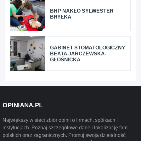
BHP NAKŁO SYLWESTER
BRYŁKA
GABINET STOMATOLOGICZNY
BEATA JARCZEWSKA-
GŁOŚNICKA
OPINIANA.PL
Największy w sieci zbiór opinii o firmach, spółkach i
instytucjach. Poznaj szczegółowe dane i lokalizację firm
polskich oraz zagranicznych. Promuj swoją działalność