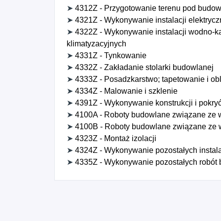
➤
4312Z - Przygotowanie terenu pod budo
➤
4321Z - Wykonywanie instalacji elektryc
➤
4322Z - Wykonywanie instalacji wodno-ka
klimatyzacyjnych
➤
4331Z - Tynkowanie
➤
4332Z - Zakładanie stolarki budowlanej
➤
4333Z - Posadzkarstwo; tapetowanie i ob
➤
4334Z - Malowanie i szklenie
➤
4391Z - Wykonywanie konstrukcji i pokr
➤
4100A - Roboty budowlane związane ze
➤
4100B - Roboty budowlane związane ze
➤
4323Z - Montaż izolacji
➤
4324Z - Wykonywanie pozostałych instal
➤
4335Z - Wykonywanie pozostałych robót