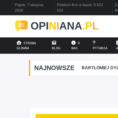
Piątek, 7 sierpnia
Polskich firm w bazie: 5 621
Za
2026
533
4
OPI
N
I
ANA
.P
L
STRONA
O
GŁÓWNA
BLOG
NAS
PYTANIA
NAJNOWSZE
BARTŁOMIEJ DYL