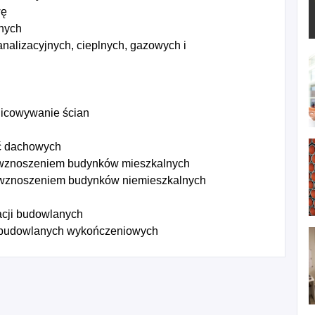
wę
znych
nalizacyjnych, cieplnych, gazowych i
licowywanie ścian
yć dachowych
 wznoszeniem budynków mieszkalnych
 wznoszeniem budynków niemieszkalnych
acji budowlanych
 budowlanych wykończeniowych