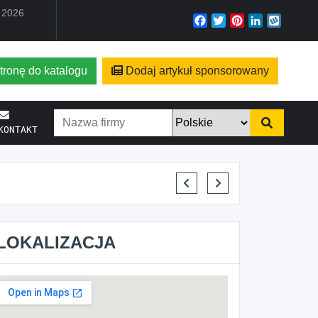
a 2026
Facebook
Twitter
Pinterest
LinkedIn
Wyko
tronę do katalogu
Dodaj artykuł sponsorowany
KONTAKT
KRYSTIAN PISULA
LOKALIZACJA