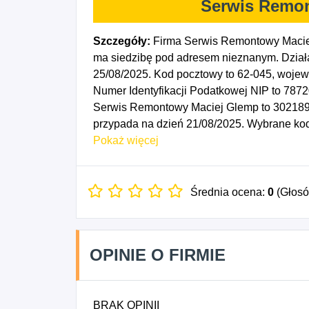
Serwis Remo
Szczegóły:
Firma Serwis Remontowy Macie
ma siedzibę pod adresem nieznanym. Działa
25/08/2025. Kod pocztowy to 62-045, woj
Numer Identyfikacji Podatkowej NIP to 787
Serwis Remontowy Maciej Glemp to 3021897
przypada na dzień 21/08/2025. Wybrane kod
budowlanych, 4312Z - Przygotowanie teren
Pokaż więcej
elektrycznych, 4322Z - Wykonywanie instala
klimatyzacyjnych, 4331Z - Tynkowanie, 4332
Posadzkarstwo; tapetowanie i oblicowywanie
Średnia ocena:
0
(Głos
Wykonywanie konstrukcji i pokryć dachowy
wznoszeniem budynków mieszkalnych, 410
budynków niemieszkalnych, 4323Z - Montaż i
OPINIE O FIRMIE
budowlanych, 4335Z - Wykonywanie pozost
BRAK OPINII