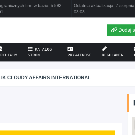
granicznych firm w bazie: 5 592
Ostatnia aktualizacja: 7 sierpni
01
03:03
Dodaj s
KATALOG
ARCHIWUM
STRON
PRYWATNOŚĆ
REGULAMIN
IK CLOUDY AFFAIRS INTERNATIONAL