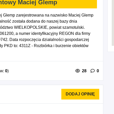
ntowy Maciej Glemp
j Glemp zarejestrowana na nazwisko Maciej Glemp
lność została dodana do naszej bazy dnia
ewództwo WIELKOPOLSKIE, powiat szamotulski.
2061200, a numer identyfikacyjny REGON dla firmy
42. Data rozpoczęcia działalności gospodarczej
y PKD to: 4311Z - Rozbiórka i burzenie obiektów
u pod budowę, 4321Z - Wykonywanie instalacji
cji wodno-kanalizacyjnych, cieplnych, gazowych i
Z - Zakładanie stolarki budowlanej, 4333Z -
 ścian, 4334Z - Malowanie i szklenie, 4391Z -
ów:
0
)
28
0
ch, 4100A - Roboty budowlane związane ze
0B - Roboty budowlane związane ze wznoszeniem
zolacji, 4324Z - Wykonywanie pozostałych instalacji
ałych robót budowlanych wykończeniowych.