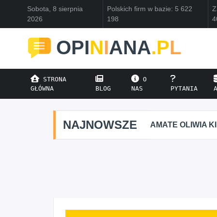
Sobota, 8 sierpnia
Polskich firm w bazie: 5 622
Z
2026
198
4
OPI
N
I
ANA
.P
L
STRONA
O
GŁÓWNA
BLOG
NAS
PYTANIA
NAJNOWSZE
AMATE OLIWIA K