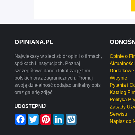
OPINIANA.PL
ODNOŚN
Największy w sieci zbiór opinii o firmach,
Opinie o Fi
spółkach i instytucjach. Poznaj
Aktualności
szczegółowe dane i lokalizację firm
Dodatkowe 
polskich oraz zagranicznych. Promuj
Witrynie
swoją działalność dodając unikalny opis
Pytania i O
oraz galerię zdjęć.
Katalog Fir
Polityka Pr
UDOSTĘPNIJ
Zasady Uży
Serwisu
Facebook
Twitter
Pinterest
LinkedIn
Wykop
Napisz do 