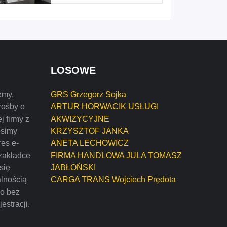
LOSOWE
emy,
GRS Grzegorz Sojka
rośby o
ARTUR HORWACIK USŁUGI
j firmy z
AKWIZYCYJNE
osimy
KRZYSZTOF JANKA
res e-
ANETA LECHOWICZ
zakładce
FIRMA HANDLOWA JULA TOMASZ
 się
JABŁOŃSKI
alnością
CARGA TRANS Wojciech Prędota
mo bez
estracji.