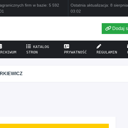
agranicznych firm w bazie: 5 592
Ostatnia aktualizacja: 8 sierpni
01
03:02
Dodaj s
KATALOG
ARCHIWUM
STRON
PRYWATNOŚĆ
REGULAMIN
IRKIEWICZ