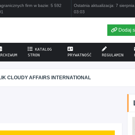
granicznych firm w bazie: 5 592
Ostatnia aktualizacja: 7 sierpni
01
03:03
Dodaj s
KATALOG
ARCHIWUM
STRON
PRYWATNOŚĆ
REGULAMIN
IK CLOUDY AFFAIRS INTERNATIONAL