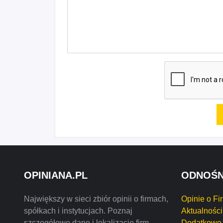
OPINIANA.PL
ODNOŚN
Największy w sieci zbiór opinii o firmach,
Opinie o Fi
spółkach i instytucjach. Poznaj
Aktualności
szczegółowe dane i lokalizację firm
Dodatkowe 