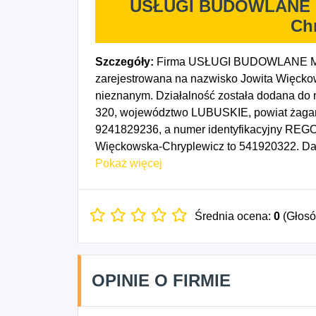
USŁUGI BUDOWLANE M
Ch
Szczegóły:
Firma USŁUGI BUDOWLANE MAR
zarejestrowana na nazwisko Jowita Więcko
nieznanym. Działalność została dodana do 
320, województwo LUBUSKIE, powiat żagańs
9241829236, a numer identyfikacyjny R
Więckowska-Chryplewicz to 541920322. Dat
na dzień 03/06/2025. Wybrane kody PKD to:
Pokaż więcej
4331Z - Tynkowanie, 4333Z - Posadzkarstwo
Malowanie i szklenie, 4391Z - Wykonywanie 
specjalistyczne roboty budowlane, gdzie in
Średnia ocena:
0
(Głos
pozostałych robót budowlanych wykończen
specjalistycznych robót budowlanych w za
OPINIE O FIRMIE