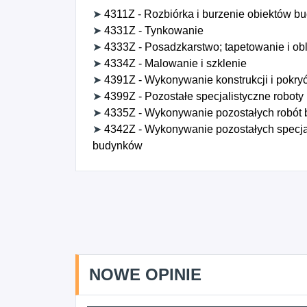
➤
4311Z - Rozbiórka i burzenie obiektów b
➤
4331Z - Tynkowanie
➤
4333Z - Posadzkarstwo; tapetowanie i ob
➤
4334Z - Malowanie i szklenie
➤
4391Z - Wykonywanie konstrukcji i pokr
➤
4399Z - Pozostałe specjalistyczne roboty
➤
4335Z - Wykonywanie pozostałych robót
➤
4342Z - Wykonywanie pozostałych specja
budynków
NOWE OPINIE