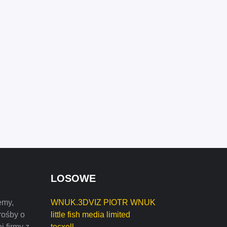
LOSOWE
emy,
WNUK.3DVIZ PIOTR WNUK
rośby o
little fish media limited
j firmy z
tecxell