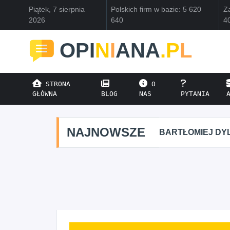
Piątek, 7 sierpnia
Polskich firm w bazie: 5 620
Za
2026
640
4
OPI
N
I
ANA
.P
L
STRONA
O
GŁÓWNA
BLOG
NAS
PYTANIA
NAJNOWSZE
BARTŁOMIEJ DYL