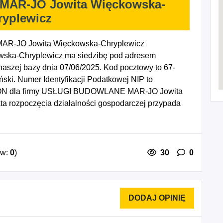
AR-JO Jowita Więckowska-
ryplewicz
-JO Jowita Więckowska-Chryplewicz
wska-Chryplewicz ma siedzibę pod adresem
naszej bazy dnia 07/06/2025. Kod pocztowy to 67-
ki. Numer Identyfikacji Podatkowej NIP to
EGON dla firmy USŁUGI BUDOWLANE MAR-JO Jowita
a rozpoczęcia działalności gospodarczej przypada
 4311Z - Rozbiórka i burzenie obiektów budowlanych,
; tapetowanie i oblicowywanie ścian, 4334Z -
konstrukcji i pokryć dachowych, 4399Z - Pozostałe
dziej niesklasyfikowane, 4335Z - Wykonywanie
ów:
0
)
30
0
iowych, 4342Z - Wykonywanie pozostałych
kresie budowy budynków.