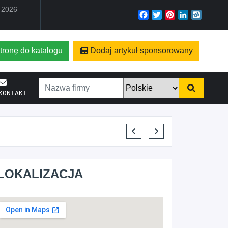
a 2026
Facebook
Twitter
Pinterest
LinkedIn
Wyko
tronę do katalogu
Dodaj artykuł sponsorowany
KONTAKT
KRYSTIAN PISULA
LOKALIZACJA